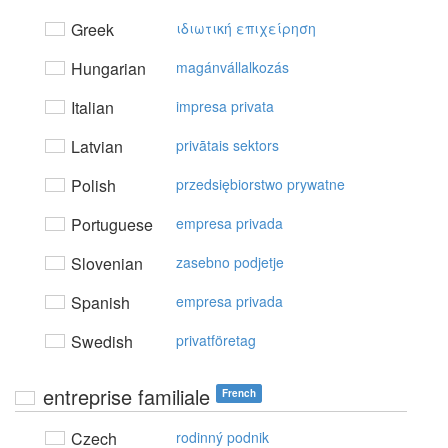
Greek
ιδιωτική επιχείρηση
Hungarian
magánvállalkozás
Italian
impresa privata
Latvian
privātais sektors
Polish
przedsiębiorstwo prywatne
Portuguese
empresa privada
Slovenian
zasebno podjetje
Spanish
empresa privada
Swedish
privatföretag
entreprise familiale
French
Czech
rodinný podnik