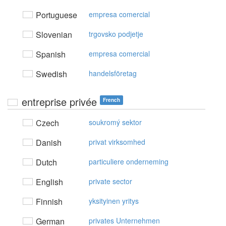
Portuguese
empresa comercial
Slovenian
trgovsko podjetje
Spanish
empresa comercial
Swedish
handelsföretag
entreprise privée
French
Czech
soukromý sektor
Danish
privat virksomhed
Dutch
particuliere onderneming
English
private sector
Finnish
yksityinen yritys
German
privates Unternehmen