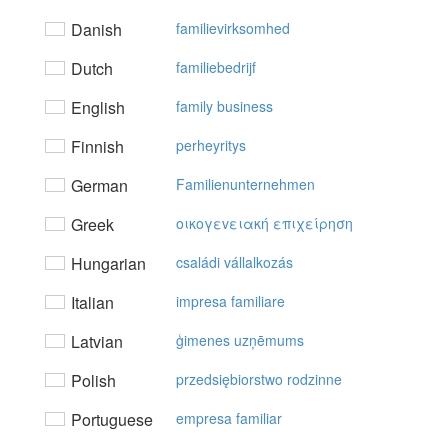
Danish
familievirksomhed
Dutch
familiebedrijf
English
family business
Finnish
perheyritys
German
Familienunternehmen
Greek
oικoγεvειακή επιχείρηση
Hungarian
családi vállalkozás
Italian
impresa familiare
Latvian
ģimenes uzņēmums
Polish
przedsiębiorstwo rodzinne
Portuguese
empresa familiar