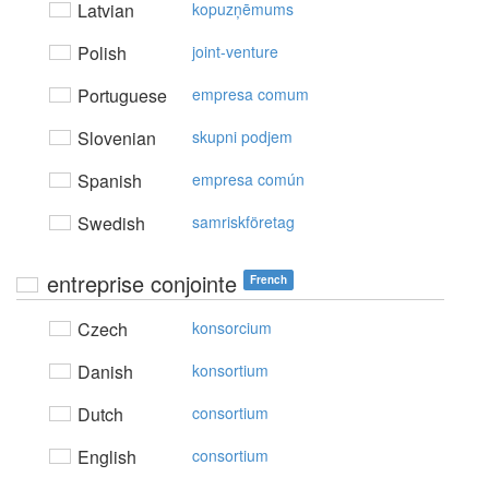
Latvian
kopuzņēmums
Polish
joint-venture
Portuguese
empresa comum
Slovenian
skupni podjem
Spanish
empresa común
Swedish
samriskföretag
entreprise conjointe
French
Czech
konsorcium
Danish
konsortium
Dutch
consortium
English
consortium