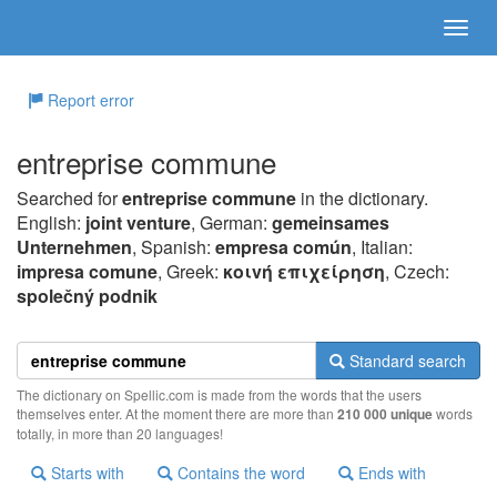
Report error
entreprise commune
Searched for
entreprise commune
in the dictionary.
English:
joint venture
, German:
gemeinsames
Unternehmen
, Spanish:
empresa común
, Italian:
impresa comune
, Greek:
κoιvή επιχείρηση
, Czech:
společný podnik
Standard search
The dictionary on Spellic.com is made from the words that the users
themselves enter. At the moment there are more than
210 000 unique
words
totally, in more than 20 languages!
Starts with
Contains the word
Ends with