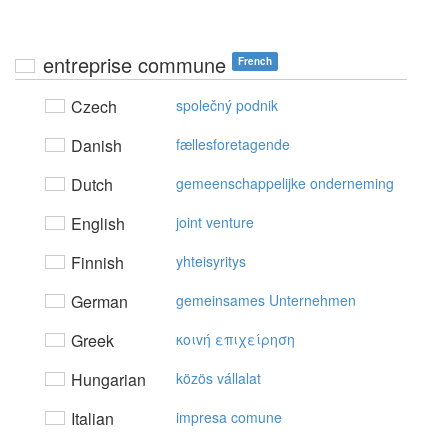
entreprise commune
French
Czech
společný podnik
Danish
fællesforetagende
Dutch
gemeenschappelijke onderneming
English
joint venture
Finnish
yhteisyritys
German
gemeinsames Unternehmen
Greek
κoιvή επιχείρηση
Hungarian
közös vállalat
Italian
impresa comune