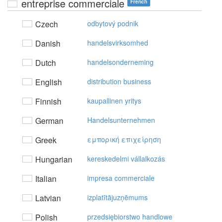
entreprise commerciale
French
Czech
odbytový podnik
Danish
handelsvirksomhed
Dutch
handelsonderneming
English
distribution business
Finnish
kaupallinen yritys
German
Handelsunternehmen
Greek
εμπoρική επιχείρηση
Hungarian
kereskedelmi vállalkozás
Italian
impresa commerciale
Latvian
izplatītājuzņēmums
Polish
przedsiębiorstwo handlowe