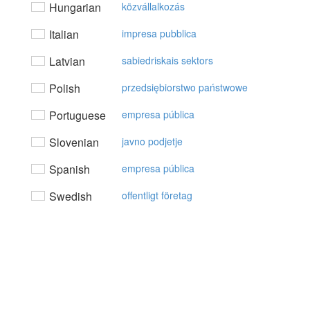
Hungarian
közvállalkozás
Italian
impresa pubblica
Latvian
sabiedriskais sektors
Polish
przedsiębiorstwo państwowe
Portuguese
empresa pública
Slovenian
javno podjetje
Spanish
empresa pública
Swedish
offentligt företag