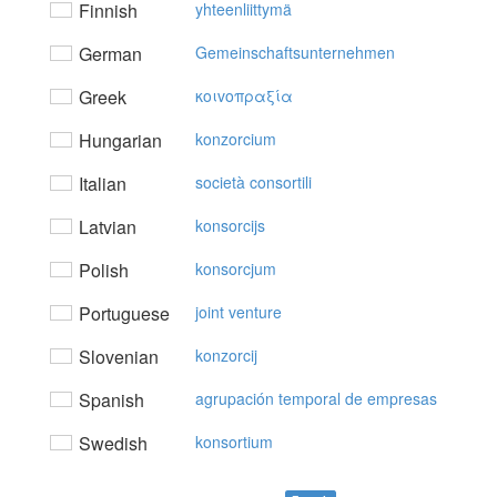
Finnish
yhteenliittymä
German
Gemeinschaftsunternehmen
Greek
κoιvoπραξία
Hungarian
konzorcium
Italian
società consortili
Latvian
konsorcijs
Polish
konsorcjum
Portuguese
joint venture
Slovenian
konzorcij
Spanish
agrupación temporal de empresas
Swedish
konsortium