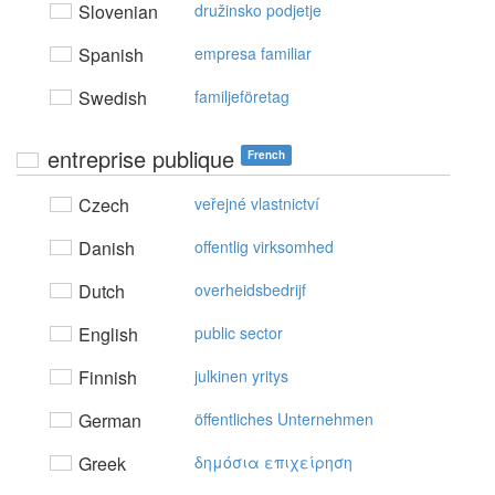
Slovenian
družinsko podjetje
Spanish
empresa familiar
Swedish
familjeföretag
entreprise publique
French
Czech
veřejné vlastnictví
Danish
offentlig virksomhed
Dutch
overheidsbedrijf
English
public sector
Finnish
julkinen yritys
German
öffentliches Unternehmen
Greek
δημόσια επιχείρηση