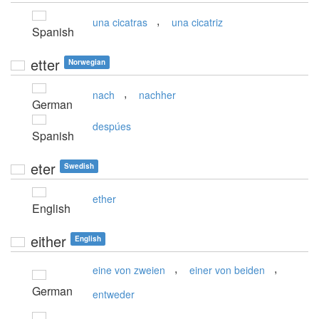
,
una cicatras
una cicatriz
Spanish
etter
Norwegian
,
nach
nachher
German
despúes
Spanish
eter
Swedish
ether
English
either
English
,
,
eine von zweien
einer von beiden
German
entweder