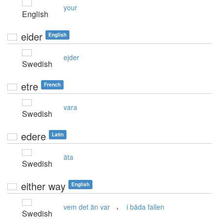
your
English
eider
English
ejder
Swedish
etre
French
vara
Swedish
edere
Latin
äta
Swedish
either way
English
,
vem det än var
i båda fallen
Swedish