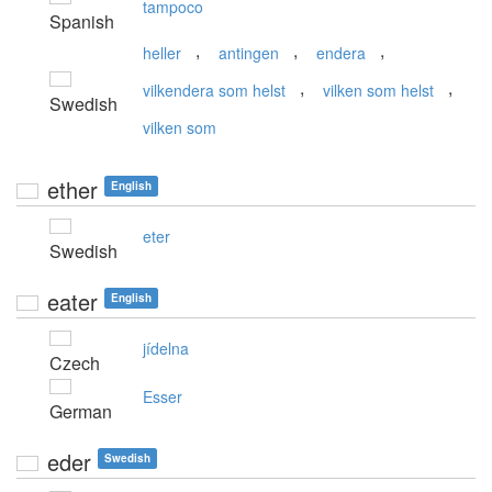
tampoco
Spanish
,
,
,
heller
antingen
endera
,
,
vilkendera som helst
vilken som helst
Swedish
vilken som
ether
English
eter
Swedish
eater
English
jídelna
Czech
Esser
German
eder
Swedish