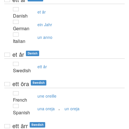
et år
Danish
ein Jahr
German
un anno
Italian
et år
Danish
ett år
Swedish
ett öra
Swedish
une oreille
French
,
una oreja
un oreja
Spanish
ett ärr
Swedish