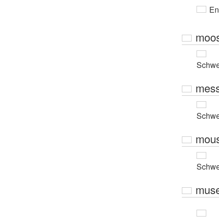
En
moo
Schwe
mes
Schwe
mou
Schwe
mus