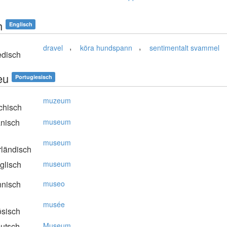
h
Englisch
,
,
dravel
köra hundspann
sentimentalt svammel
disch
eu
Portugiesisch
muzeum
chisch
nisch
museum
museum
rländisch
glisch
museum
nnisch
museo
musée
ösisch
utsch
Museum