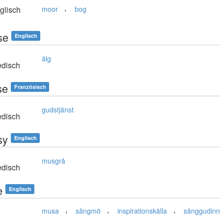
,
glisch
moor
bog
se
Englisch
älg
disch
se
Französisch
gudstjänst
disch
sy
Englisch
musgrå
disch
e
Englisch
,
,
,
musa
sångmö
inspirationskälla
sånggudin