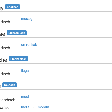
sy
Englisch
mossig
disch
se
Lulesamisch
en renkalv
disch
che
Französisch
fluga
disch
s
Deutsch
moet
rländisch
,
atisch
mora
moram