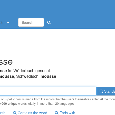
e...
sse
sse
im Wörterbuch gesucht.
mousse
, Schwedisch:
mousse
Standa
y on Spellic.com is made from the words that the users themselves enter. At the mo
0 000 unique
words totally, in more than 20 languages!
with
Contains the word
Ends with