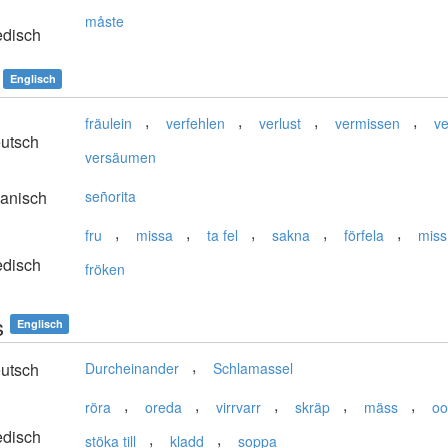
måste
disch
Englisch
,
,
,
,
fräulein
verfehlen
verlust
vermissen
v
utsch
versäumen
anisch
señorita
,
,
,
,
,
fru
missa
ta fel
sakna
förfela
miss
disch
fröken
s
Englisch
,
utsch
Durcheinander
Schlamassel
,
,
,
,
,
röra
oreda
virrvarr
skräp
mäss
oo
disch
,
,
stöka till
kladd
soppa