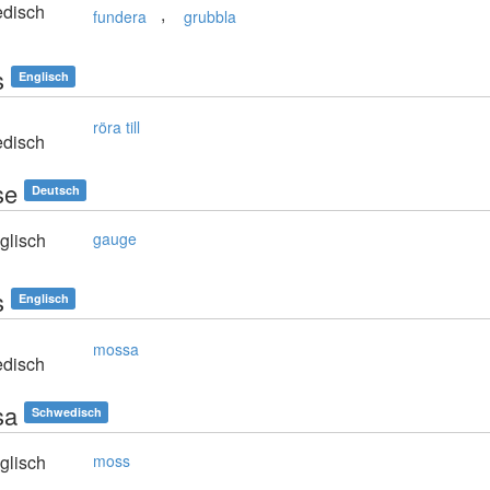
disch
,
fundera
grubbla
s
Englisch
röra till
disch
se
Deutsch
glisch
gauge
s
Englisch
mossa
disch
sa
Schwedisch
glisch
moss