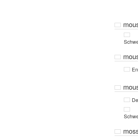
mou
Schwe
mou
En
mou
De
Schwe
mos