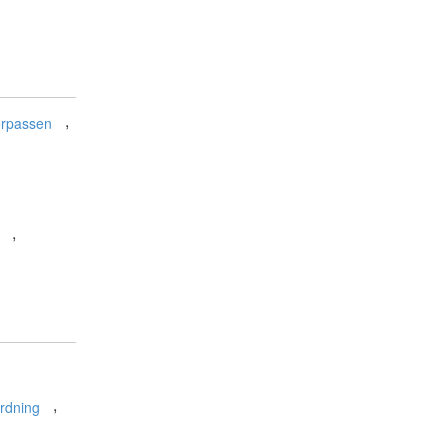
,
erpassen
,
,
rdning