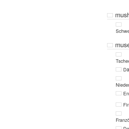
mus
Schwe
mus
Tsche
Dä
Niede
En
Fi
Franz
De