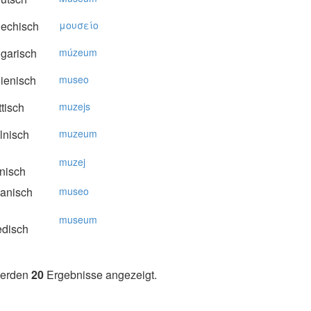
echisch
μoυσείo
garisch
múzeum
lienisch
museo
tisch
muzejs
lnisch
muzeum
muzej
nisch
anisch
museo
museum
disch
werden
20
Ergebnisse angezeigt.