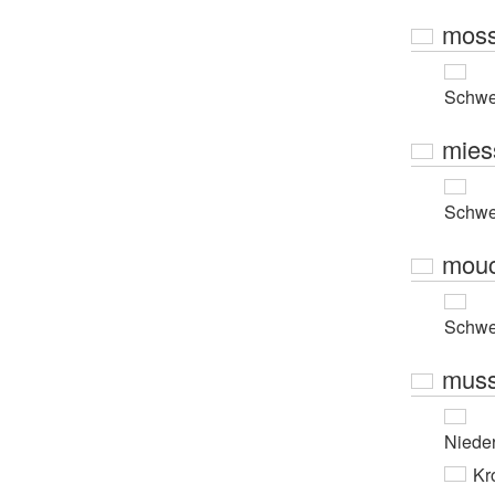
mos
Schwe
mies
Schwe
mou
Schwe
mus
Niede
Kro