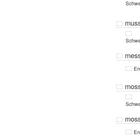
Schwe
mus
Schwe
mes
En
mos
Schwe
mos
En