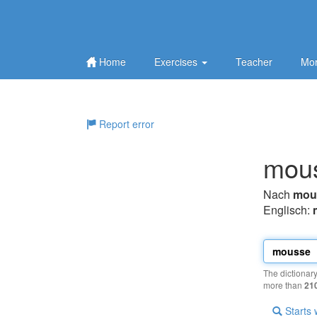
Home
Exercises
Teacher
Mor
Report error
mou
Nach
mou
Englisch:
The dictionar
more than
21
Starts 