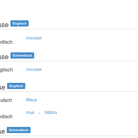
sse
Englisch
mousse
disch
sse
Schwedisch
glisch
mousse
se
Englisch
utsch
Maus
,
mus
blåtira
disch
se
Schwedisch