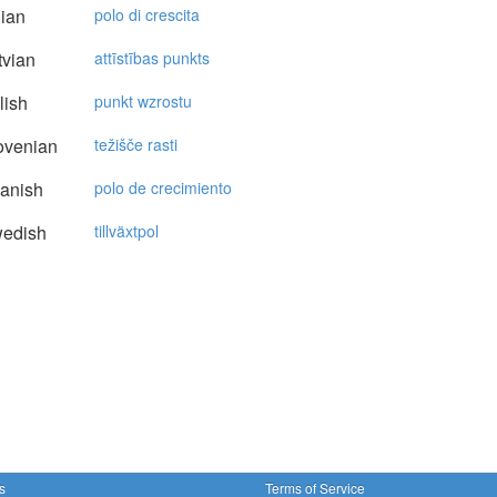
lian
polo di crescita
vian
attīstības punkts
lish
punkt wzrostu
ovenian
težišče rasti
anish
polo de crecimiento
edish
tillväxtpol
s
Terms of Service