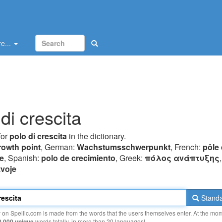
e...
di crescita
for
polo di crescita
in the dictionary.
rowth point
, German:
Wachstumsschwerpunkt
, French:
pôle
e
, Spanish:
polo de crecimiento
, Greek:
πόλoς αvάπτυξης
zvoje
Standa
y on Spellic.com is made from the words that the users themselves enter. At the mo
0 000 unique
words totally, in more than 20 languages!