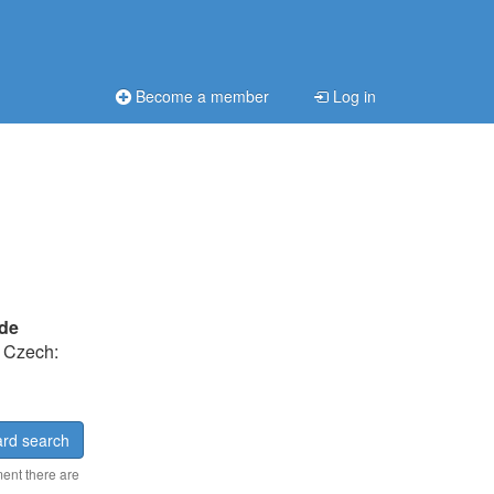
Become a member
Log in
 de
, Czech:
rd search
ment there are