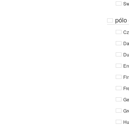
Sw
pólo
Cz
Da
Du
En
Fi
Fr
Ge
Gr
Hu