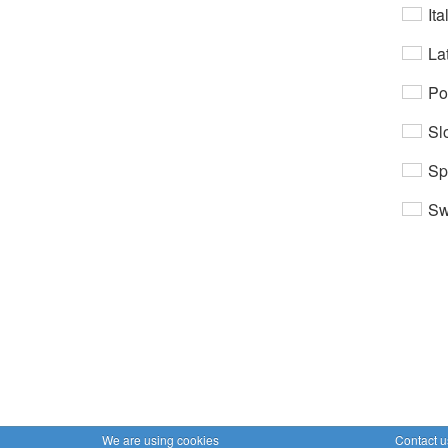
Ita
Lat
Po
Sl
Sp
Sw
We are using cookies
Contact u