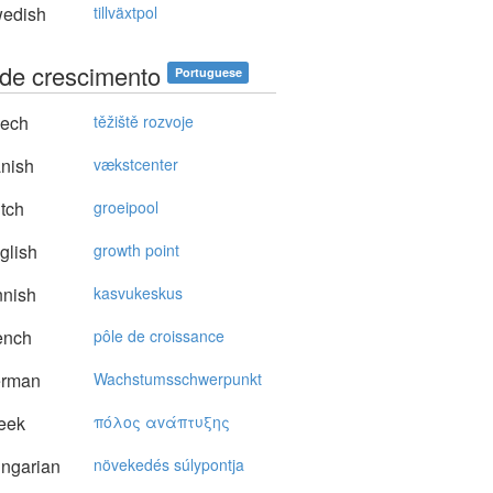
edish
tillväxtpol
 de crescimento
Portuguese
ech
těžiště rozvoje
nish
vækstcenter
tch
groeipool
glish
growth point
nnish
kasvukeskus
ench
pôle de croissance
rman
Wachstumsschwerpunkt
eek
πόλoς αvάπτυξης
ngarian
növekedés súlypontja