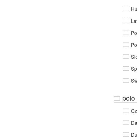
Hu
Lat
Po
Po
Sl
Sp
Sw
polo
Cz
Da
Du