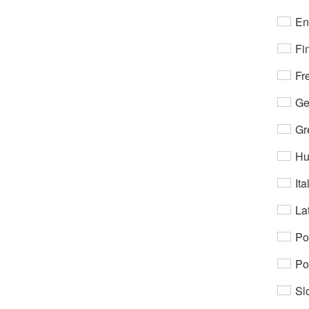
En
Fi
Fr
Ge
Gr
Hu
Ita
Lat
Po
Po
Sl