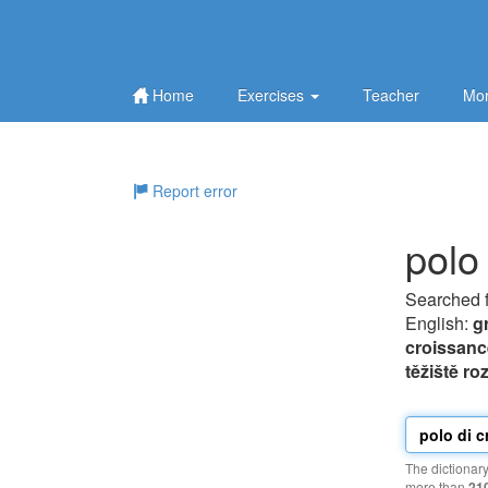
Home
Exercises
Teacher
Mor
Report error
polo 
Searched 
English:
g
croissanc
těžiště ro
The dictionar
more than
21