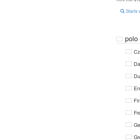
Starts 
polo 
Cz
Da
Du
En
Fi
Fr
Ge
Gr