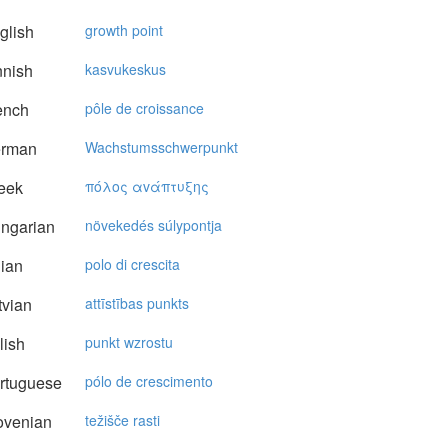
glish
growth point
nnish
kasvukeskus
ench
pôle de croissance
rman
Wachstumsschwerpunkt
eek
πόλoς αvάπτυξης
ngarian
növekedés súlypontja
lian
polo di crescita
vian
attīstības punkts
lish
punkt wzrostu
rtuguese
pólo de crescimento
ovenian
težišče rasti