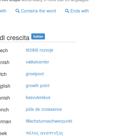
with
Contains the word
Ends with
di crescita
Italian
ech
těžiště rozvoje
nish
vækstcenter
tch
groeipool
glish
growth point
nnish
kasvukeskus
ench
pôle de croissance
rman
Wachstumsschwerpunkt
eek
πόλoς αvάπτυξης