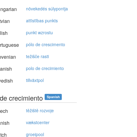
ngarian
növekedés súlypontja
vian
attīstības punkts
lish
punkt wzrostu
rtuguese
pólo de crescimento
ovenian
težišče rasti
anish
polo de crecimiento
edish
tillväxtpol
 de crecimiento
Spanish
ech
těžiště rozvoje
nish
vækstcenter
tch
groeipool