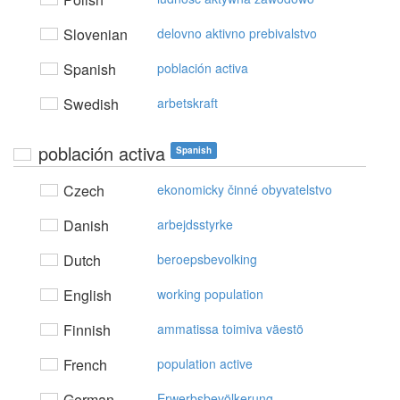
Slovenian
delovno aktivno prebivalstvo
Spanish
población activa
Swedish
arbetskraft
población activa
Spanish
Czech
ekonomicky činné obyvatelstvo
Danish
arbejdsstyrke
Dutch
beroepsbevolking
English
working population
Finnish
ammatissa toimiva väestö
French
population active
German
Erwerbsbevölkerung