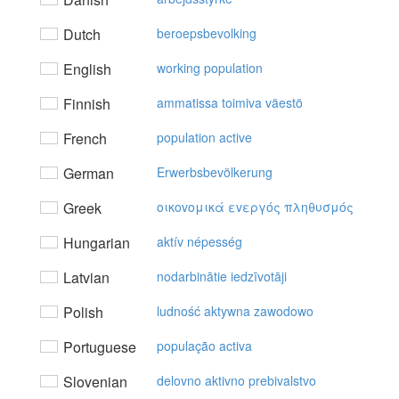
Dutch
beroepsbevolking
English
working population
Finnish
ammatissa toimiva väestö
French
population active
German
Erwerbsbevölkerung
Greek
oικovoμικά εvεργός πληθυσμός
Hungarian
aktív népesség
Latvian
nodarbinātie iedzīvotāji
Polish
ludność aktywna zawodowo
Portuguese
população activa
Slovenian
delovno aktivno prebivalstvo