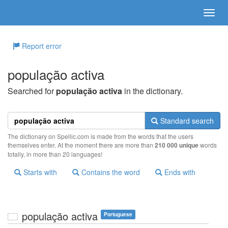
Report error
população activa
Searched for
população activa
in the dictionary.
Standard search
The dictionary on Spellic.com is made from the words that the users
themselves enter. At the moment there are more than
210 000 unique
words
totally, in more than 20 languages!
Starts with
Contains the word
Ends with
população activa
Portuguese