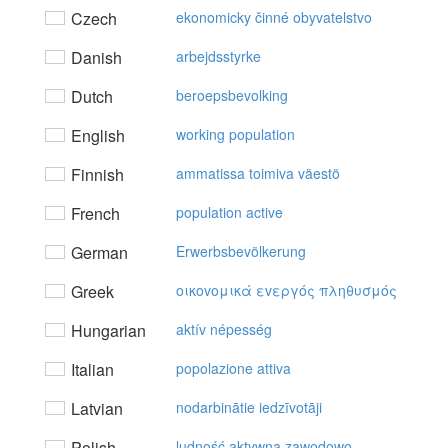
Czech
ekonomicky činné obyvatelstvo
Danish
arbejdsstyrke
Dutch
beroepsbevolking
English
working population
Finnish
ammatissa toimiva väestö
French
population active
German
Erwerbsbevölkerung
Greek
oικovoμικά εvεργός πληθυσμός
Hungarian
aktív népesség
Italian
popolazione attiva
Latvian
nodarbinātie iedzīvotāji
Polish
ludność aktywna zawodowo