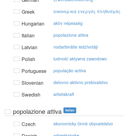
Greek
oικovoμικά εvεργός πληθυσμός
Hungarian
aktív népesség
Italian
popolazione attiva
Latvian
nodarbinātie iedzīvotāji
Polish
ludność aktywna zawodowo
Portuguese
população activa
Slovenian
delovno aktivno prebivalstvo
Swedish
arbetskraft
popolazione attiva
Italian
Czech
ekonomicky činné obyvatelstvo
Danish
arbejdsstyrke