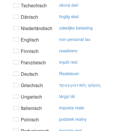
Tschechisch
věcná daň
Dänisch
tinglig skat
Niederländisch
zakelijke belasting
Englisch
non-personal tax
Finnisch
reaalivero
Französisch
impôt réel
Deutsch
Realsteuer
Griechisch
πραγματικός φόρoς
Ungarisch
tárgyi dó
Italienisch
imposta reale
Polnisch
podatek realny
Portugiesisch
imposto real