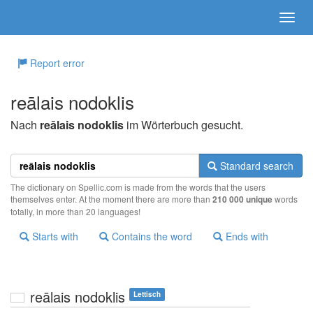
Report error
reālais nodoklis
Nach
reālais nodoklis
im Wörterbuch gesucht.
Standard search
The dictionary on Spellic.com is made from the words that the users
themselves enter. At the moment there are more than
210 000 unique
words
totally, in more than 20 languages!
Starts with
Contains the word
Ends with
reālais nodoklis
Lettisch