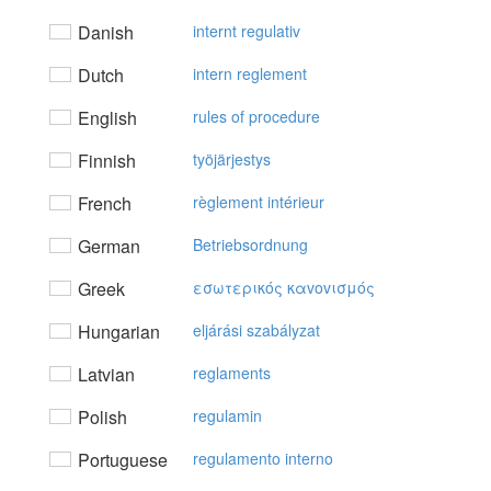
Danish
internt regulativ
Dutch
intern reglement
English
rules of procedure
Finnish
työjärjestys
French
règlement intérieur
German
Betriebsordnung
Greek
εσωτερικός καvovισμός
Hungarian
eljárási szabályzat
Latvian
reglaments
Polish
regulamin
Portuguese
regulamento interno