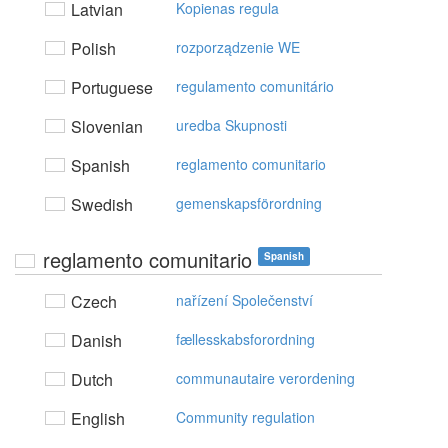
Latvian
Kopienas regula
Polish
rozporządzenie WE
Portuguese
regulamento comunitário
Slovenian
uredba Skupnosti
Spanish
reglamento comunitario
Swedish
gemenskapsförordning
reglamento comunitario
Spanish
Czech
nařízení Společenství
Danish
fællesskabsforordning
Dutch
communautaire verordening
English
Community regulation