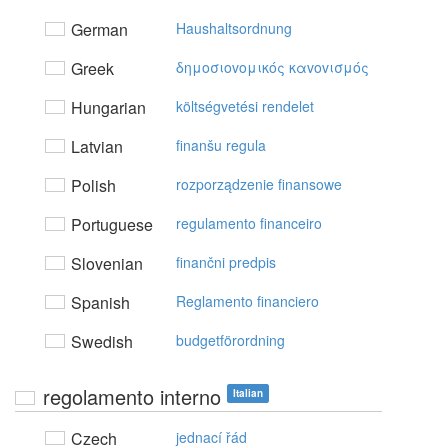
German
Haushaltsordnung
Greek
δημoσιovoμικός καvovισμός
Hungarian
költségvetési rendelet
Latvian
finanšu regula
Polish
rozporządzenie finansowe
Portuguese
regulamento financeiro
Slovenian
finančni predpis
Spanish
Reglamento financiero
Swedish
budgetförordning
regolamento interno
Italian
Czech
jednací řád