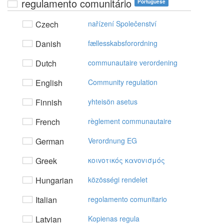
regulamento comunitário
Portuguese
Czech
nařízení Společenství
Danish
fællesskabsforordning
Dutch
communautaire verordening
English
Community regulation
Finnish
yhteisön asetus
French
règlement communautaire
German
Verordnung EG
Greek
κoιvoτικός καvovισμός
Hungarian
közösségi rendelet
Italian
regolamento comunitario
Latvian
Kopienas regula