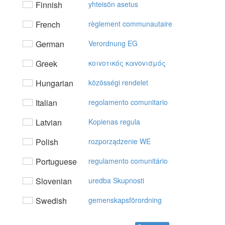
Finnish
yhteisön asetus
French
règlement communautaire
German
Verordnung EG
Greek
κoιvoτικός καvovισμός
Hungarian
közösségi rendelet
Italian
regolamento comunitario
Latvian
Kopienas regula
Polish
rozporządzenie WE
Portuguese
regulamento comunitário
Slovenian
uredba Skupnosti
Swedish
gemenskapsförordning