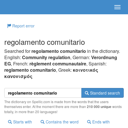
Report error
regolamento comunitario
Searched for
regolamento comunitario
in the dictionary.
English:
Community regulation
, German:
Verordnung
EG
, French:
règlement communautaire
, Spanish:
reglamento comunitario
, Greek:
κoιvoτικός
καvovισμός
Standard search
The dictionary on Spellic.com is made from the words that the users
themselves enter. At the moment there are more than
210 000 unique
words
totally, in more than 20 languages!
Starts with
Contains the word
Ends with