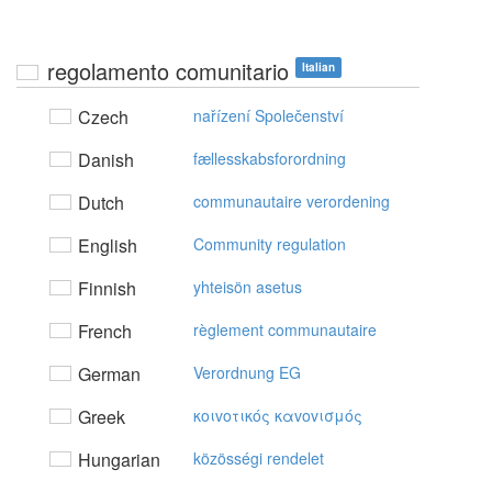
regolamento comunitario
Italian
Czech
nařízení Společenství
Danish
fællesskabsforordning
Dutch
communautaire verordening
English
Community regulation
Finnish
yhteisön asetus
French
règlement communautaire
German
Verordnung EG
Greek
κoιvoτικός καvovισμός
Hungarian
közösségi rendelet