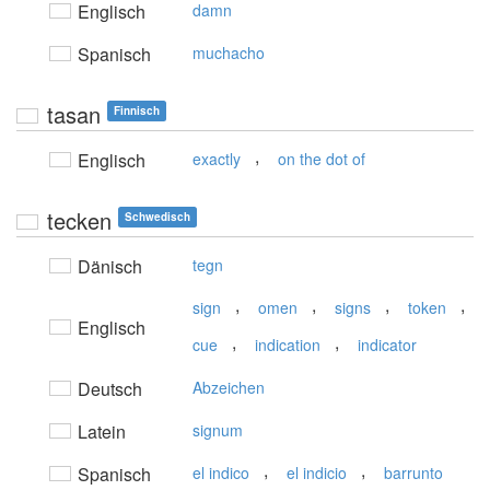
Englisch
damn
Spanisch
muchacho
tasan
Finnisch
,
Englisch
exactly
on the dot of
tecken
Schwedisch
Dänisch
tegn
,
,
,
,
sign
omen
signs
token
Englisch
,
,
cue
indication
indicator
Deutsch
Abzeichen
Latein
signum
,
,
Spanisch
el indico
el indicio
barrunto