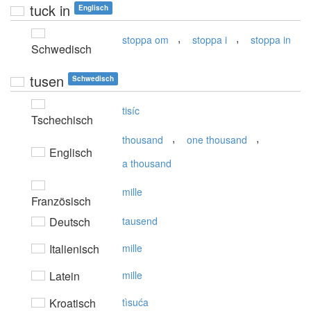
tuck in
Englisch
,
,
stoppa om
stoppa i
stoppa in
Schwedisch
tusen
Schwedisch
tisíc
Tschechisch
,
,
thousand
one thousand
Englisch
a thousand
mille
Französisch
Deutsch
tausend
Italienisch
mille
Latein
mille
Kroatisch
tìsuća