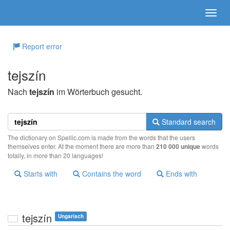
Report error
tejszín
Nach
tejszín
im Wörterbuch gesucht.
Standard search
The dictionary on Spellic.com is made from the words that the users
themselves enter. At the moment there are more than
210 000 unique
words
totally, in more than 20 languages!
Starts with
Contains the word
Ends with
tejszín
Ungarisch