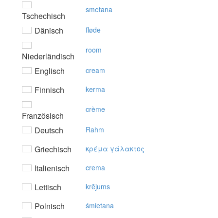
smetana
Tschechisch
Dänisch
fløde
room
Niederländisch
Englisch
cream
Finnisch
kerma
crème
Französisch
Deutsch
Rahm
Griechisch
κρέμα γάλακτoς
Italienisch
crema
Lettisch
krējums
Polnisch
śmietana