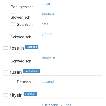
natas
Portugiesisch
smetana
Slowenisch
Spanisch
nata
grädde
Schwedisch
toss in
Englisch
slänga in
Schwedisch
tusen
Norwegisch
Deutsch
tausend
täysin
Finnisch
,
fullständigt
helt