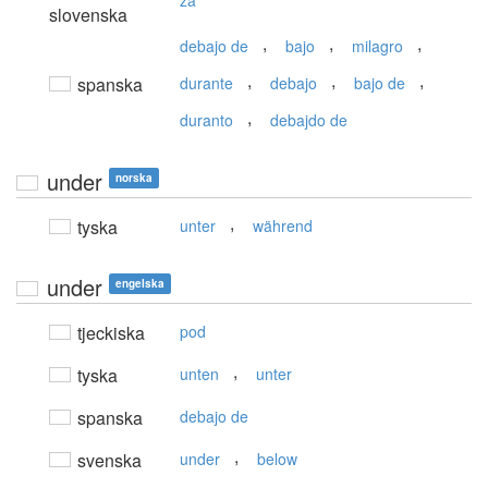
za
slovenska
,
,
,
debajo de
bajo
milagro
,
,
,
spanska
durante
debajo
bajo de
,
duranto
debajdo de
under
norska
,
tyska
unter
während
under
engelska
tjeckiska
pod
,
tyska
unten
unter
spanska
debajo de
,
svenska
under
below