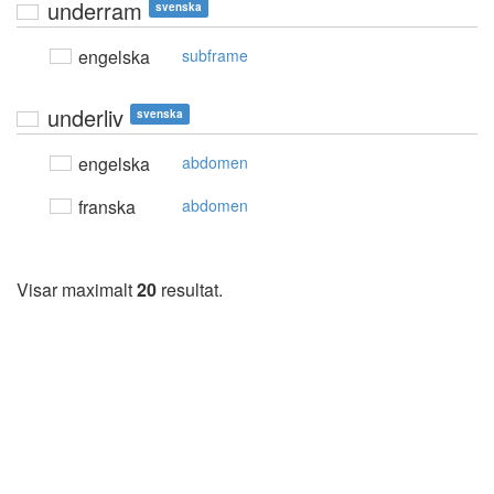
underram
svenska
engelska
subframe
underliv
svenska
engelska
abdomen
franska
abdomen
Visar maximalt
20
resultat.