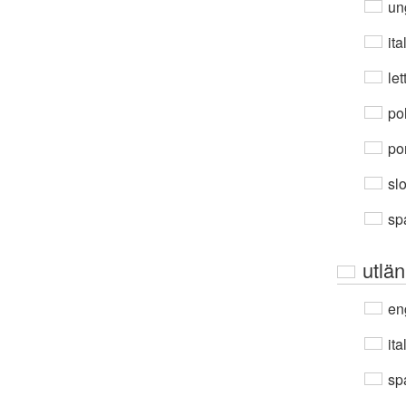
un
ita
let
po
por
sl
sp
utlä
en
ita
sp