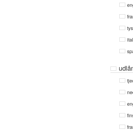
en
fra
ty
ita
sp
udlå
tje
ne
en
fin
fra