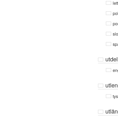
let
po
por
sl
sp
utde
en
utle
ty
utlä