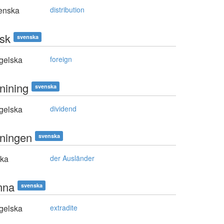
enska
distribution
nsk
svenska
gelska
foreign
nining
svenska
gelska
dividend
nningen
svenska
ska
der Ausländer
mna
svenska
gelska
extradite