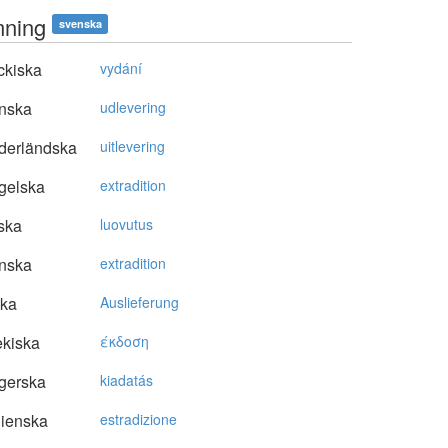
mning
svenska
ckiska
vydání
nska
udlevering
derländska
uitlevering
gelska
extradition
ska
luovutus
nska
extradition
ska
Auslieferung
kiska
έκδoση
gerska
kiadatás
lienska
estradizione