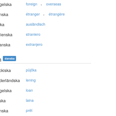
,
gelska
foreign
overseas
,
nska
étranger
étrangère
ska
ausländisch
lienska
straniero
anska
extranjero
n
danska
ckiska
půjčka
derländska
lening
gelska
loan
ska
laina
nska
prêt