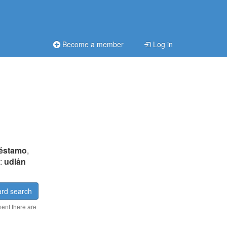
Become a member
Log in
éstamo
,
a:
udlån
rd search
ment there are