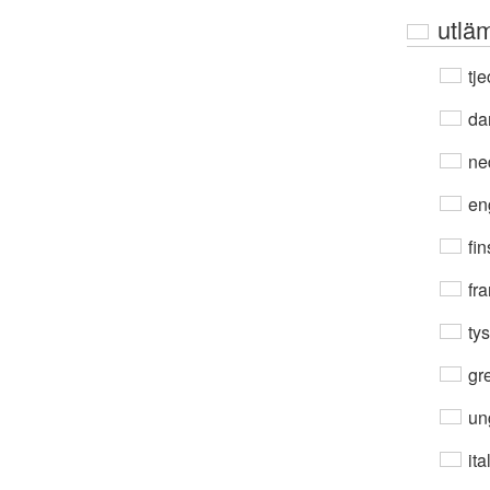
utlä
tje
da
ne
en
fin
fra
ty
gre
un
ita