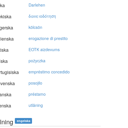
ska
Darlehen
kiska
δαvειoδότηση
gerska
kölcsön
lienska
erogazione di prestito
tiska
EOTK aizdevums
lska
pożyczka
tugisiska
empréstimo concedido
ovenska
posojilo
anska
préstamo
enska
utlåning
lning
engelska