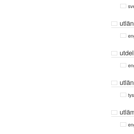
sv
utlä
en
utdel
en
utlä
ty
utlä
en