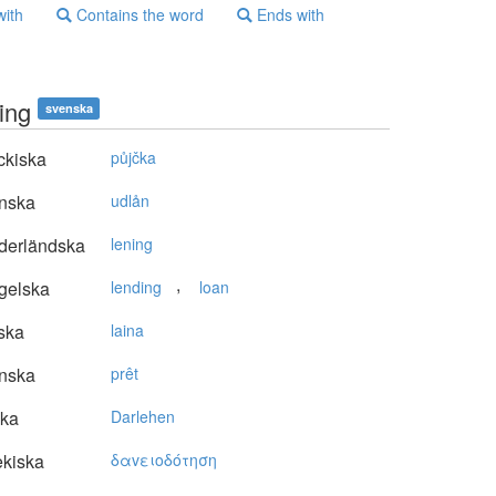
with
Contains the word
Ends with
ing
svenska
ckiska
půjčka
nska
udlån
derländska
lening
,
gelska
lending
loan
ska
laina
nska
prêt
ska
Darlehen
kiska
δαvειoδότηση