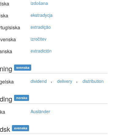
tiska
izdošana
lska
ekstradycja
tugisiska
extradição
ovenska
izročitev
anska
extradición
lning
svenska
,
,
gelska
dividend
delivery
distribution
nding
norska
ska
Ausländer
ndsk
svenska