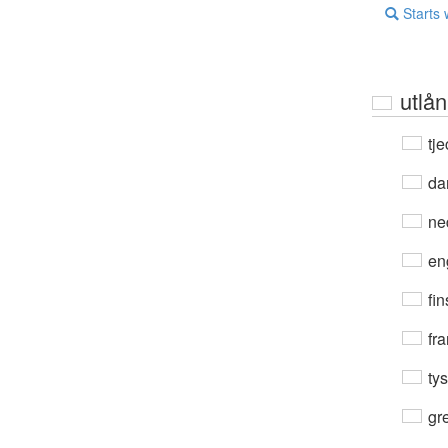
Starts 
utlån
tje
da
ne
en
fin
fra
ty
gre