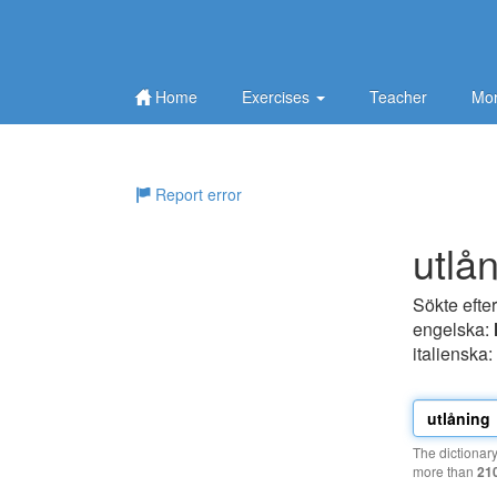
Home
Exercises
Teacher
Mor
Report error
utlå
Sökte efte
engelska:
italienska:
The dictionar
more than
21