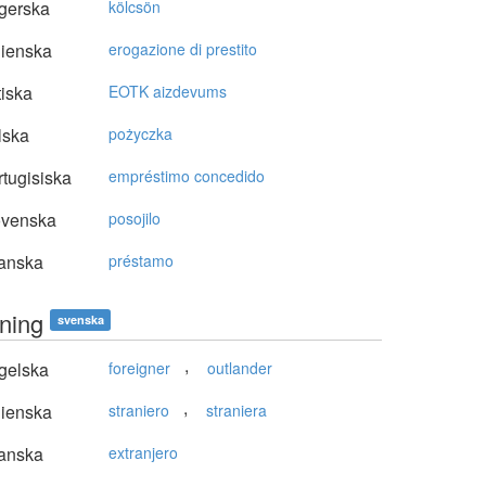
gerska
kölcsön
lienska
erogazione di prestito
tiska
EOTK aizdevums
lska
pożyczka
tugisiska
empréstimo concedido
ovenska
posojilo
anska
préstamo
nning
svenska
,
gelska
foreigner
outlander
,
lienska
straniero
straniera
anska
extranjero