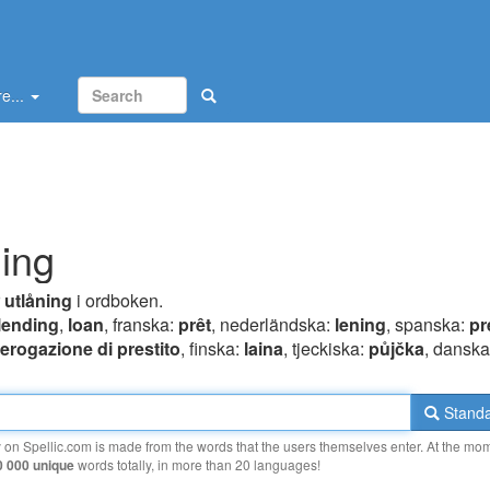
e...
ning
r
utlåning
i ordboken.
lending
,
loan
, franska:
prêt
, nederländska:
lening
, spanska:
pr
erogazione di prestito
, finska:
laina
, tjeckiska:
půjčka
, dansk
Standa
y on Spellic.com is made from the words that the users themselves enter. At the mo
0 000 unique
words totally, in more than 20 languages!