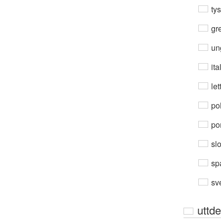
ty
gre
un
ita
let
po
por
sl
sp
sv
uttde