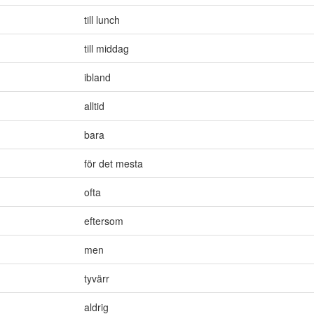
till lunch
till middag
ibland
alltid
bara
för det mesta
ofta
eftersom
men
tyvärr
aldrig