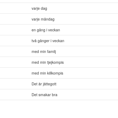
varje dag
varje måndag
en gång i veckan
två gånger i veckan
med min familj
med min tjejkompis
med min killkompis
Det är jättegott
Det smakar bra