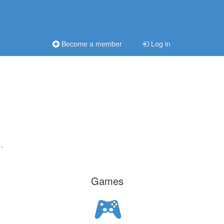
Become a member
Log in
.
Games