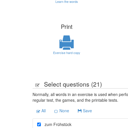
Learn the words
Print
Exercise hard copy
Select questions (
21
)
Normally, all words in an exercise is used when perfo
regular test, the games, and the printable tests.
All
None
Save
zum Frühstück