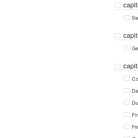
capit
Sw
capit
Ge
capi
Cz
Da
Du
Fi
Fr