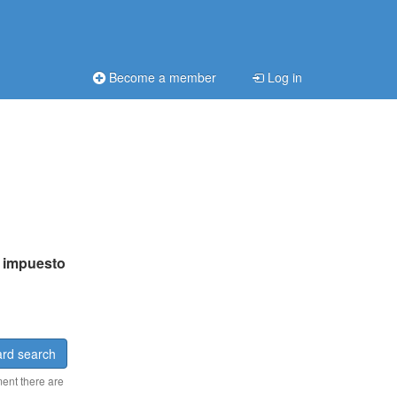
Become a member
Log in
:
impuesto
rd search
ment there are