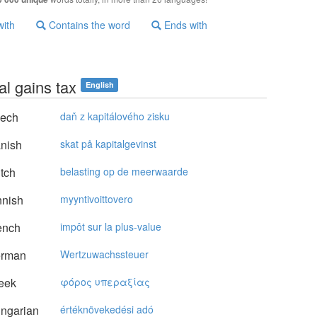
with
Contains the word
Ends with
al gains tax
English
ech
daň z kapitálového zisku
nish
skat på kapitalgevinst
tch
belasting op de meerwaarde
nnish
myyntivoittovero
ench
impôt sur la plus-value
rman
Wertzuwachssteuer
eek
φόρoς υπεραξίας
ngarian
értéknövekedési adó