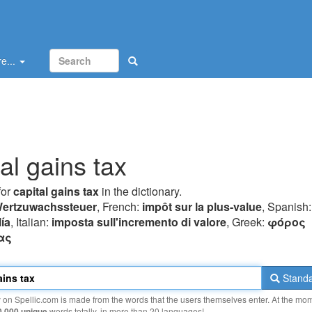
e...
al gains tax
for
capital gains tax
in the dictionary.
ertzuwachssteuer
, French:
impôt sur la plus-value
, Spanish
ía
, Italian:
imposta sull'incremento di valore
, Greek:
φόρoς
ας
Standa
y on Spellic.com is made from the words that the users themselves enter. At the mo
0 000 unique
words totally, in more than 20 languages!