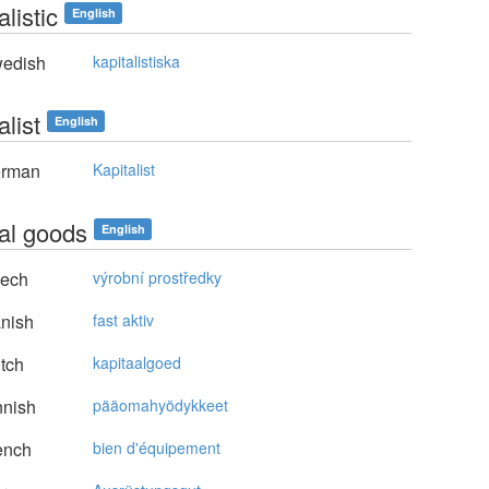
alistic
English
edish
kapitalistiska
alist
English
rman
Kapitalist
tal goods
English
ech
výrobní prostředky
nish
fast aktiv
tch
kapitaalgoed
nnish
pääomahyödykkeet
ench
bien d'équipement