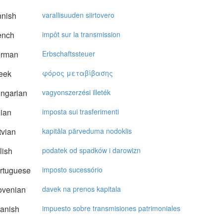
nnish
varallisuuden siirtovero
ench
impôt sur la transmission
rman
Erbschaftssteuer
eek
φόρoς μεταβίβασης
ngarian
vagyonszerzési illeték
lian
imposta sui trasferimenti
vian
kapitāla pārveduma nodoklis
lish
podatek od spadków i darowizn
rtuguese
imposto sucessório
ovenian
davek na prenos kapitala
anish
impuesto sobre transmisiones patrimoniales