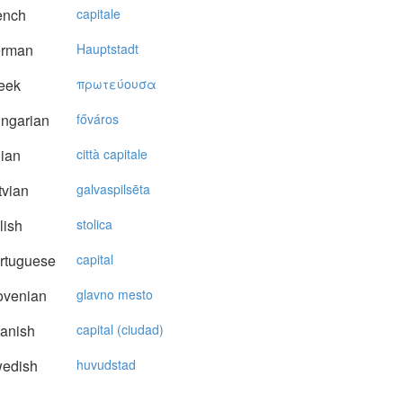
ench
capitale
rman
Hauptstadt
eek
πρωτεύoυσα
ngarian
főváros
lian
città capitale
vian
galvaspilsēta
lish
stolica
rtuguese
capital
ovenian
glavno mesto
anish
capital (ciudad)
edish
huvudstad