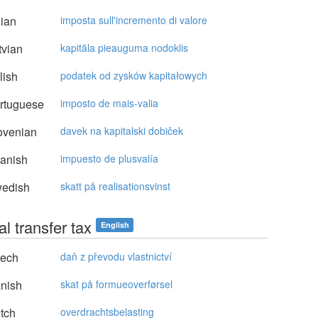
lian
imposta sull'incremento di valore
vian
kapitāla pieauguma nodoklis
lish
podatek od zysków kapitałowych
rtuguese
imposto de mais-valia
ovenian
davek na kapitalski dobiček
anish
impuesto de plusvalía
edish
skatt på realisationsvinst
al transfer tax
English
ech
daň z převodu vlastnictví
nish
skat på formueoverførsel
tch
overdrachtsbelasting