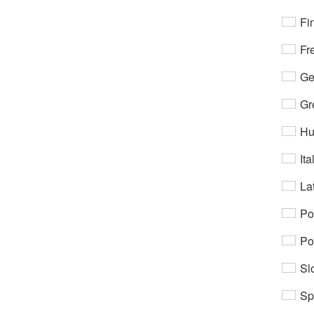
Fi
Fr
Ge
Gr
Hu
Ita
Lat
Po
Po
Sl
Sp