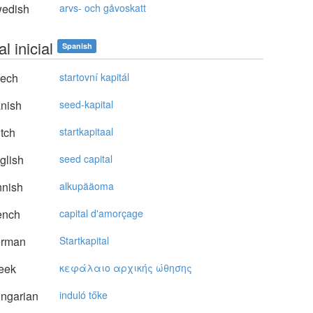
edish
arvs- och gåvoskatt
al inicial
Spanish
ech
startovní kapitál
nish
seed-kapital
tch
startkapitaal
glish
seed capital
nnish
alkupääoma
ench
capital d'amorçage
rman
Startkapital
eek
κεφάλαιo αρχικής ώθησης
ngarian
induló tőke