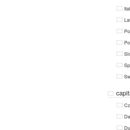
Ita
Lat
Po
Po
Sl
Sp
Sw
capit
Cz
Da
Du