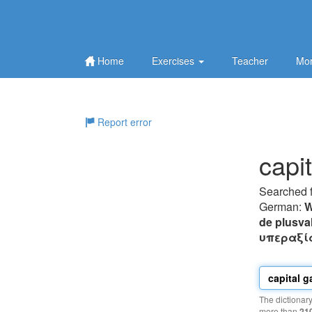
Home
Exercises
Teacher
Mor
Report error
capit
Searched 
German:
W
de plusval
υπεραξί
The dictionar
more than
21