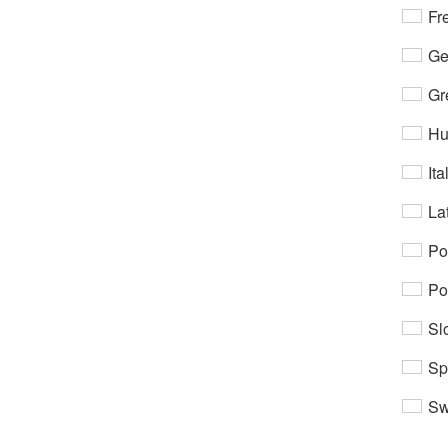
Fr
Ge
Gr
Hu
Ita
Lat
Po
Po
Sl
Sp
Sw