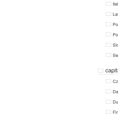
Ita
Lat
Po
Po
Sl
Sw
capit
Cz
Da
Du
Fi