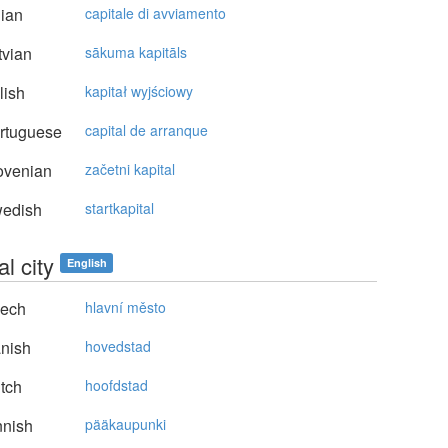
lian
capitale di avviamento
vian
sākuma kapitāls
lish
kapitał wyjściowy
rtuguese
capital de arranque
ovenian
začetni kapital
edish
startkapital
al city
English
ech
hlavní město
nish
hovedstad
tch
hoofdstad
nnish
pääkaupunki