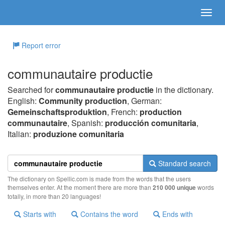
Report error
communautaire productie
Searched for
communautaire productie
in the dictionary.
English:
Community production
, German:
Gemeinschaftsproduktion
, French:
production
communautaire
, Spanish:
producción comunitaria
,
Italian:
produzione comunitaria
Standard search
The dictionary on Spellic.com is made from the words that the users
themselves enter. At the moment there are more than
210 000 unique
words
totally, in more than 20 languages!
Starts with
Contains the word
Ends with