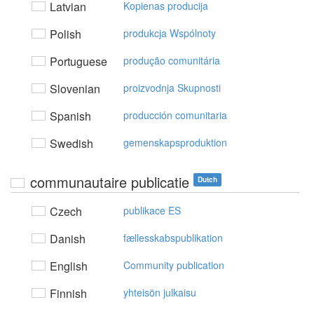
Latvian
Kopienas producija
Polish
produkcja Wspólnoty
Portuguese
produção comunitária
Slovenian
proizvodnja Skupnosti
Spanish
producción comunitaria
Swedish
gemenskapsproduktion
communautaire publicatie
Dutch
Czech
publikace ES
Danish
fællesskabspublikation
English
Community publication
Finnish
yhteisön julkaisu