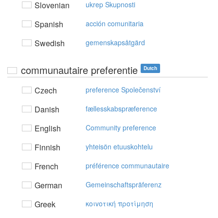
Slovenian
ukrep Skupnosti
Spanish
acción comunitaria
Swedish
gemenskapsåtgärd
communautaire preferentie
Dutch
Czech
preference Společenství
Danish
fællesskabspræference
English
Community preference
Finnish
yhteisön etuuskohtelu
French
préférence communautaire
German
Gemeinschaftspräferenz
Greek
κoιvoτική πρoτίμηση