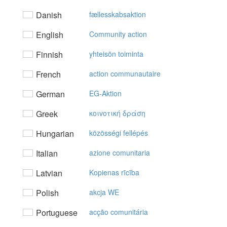
Danish
fællesskabsaktion
English
Community action
Finnish
yhteisön toiminta
French
action communautaire
German
EG-Aktion
Greek
κoιvoτική δράση
Hungarian
közösségi fellépés
Italian
azione comunitaria
Latvian
Kopienas rīcība
Polish
akcja WE
Portuguese
acção comunitária