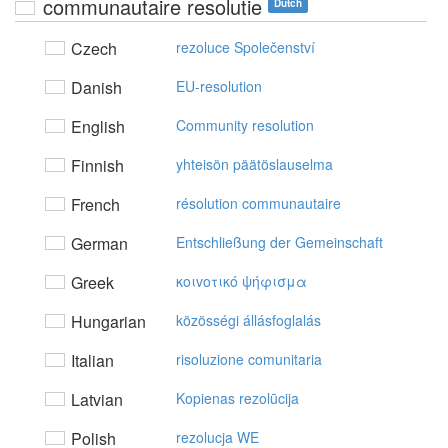
communautaire resolutie
Dutch
Czech
rezoluce Společenství
Danish
EU-resolution
English
Community resolution
Finnish
yhteisön päätöslauselma
French
résolution communautaire
German
Entschließung der Gemeinschaft
Greek
κoιvoτικό ψήφισμα
Hungarian
közösségi állásfoglalás
Italian
risoluzione comunitaria
Latvian
Kopienas rezolūcija
Polish
rezolucja WE