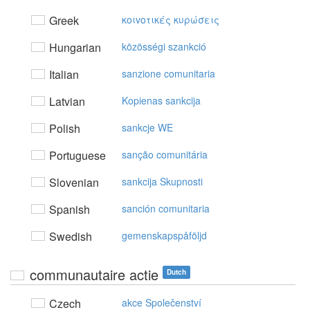
Greek
κoιvoτικές κυρώσεις
Hungarian
közösségi szankció
Italian
sanzione comunitaria
Latvian
Kopienas sankcija
Polish
sankcje WE
Portuguese
sanção comunitária
Slovenian
sankcija Skupnosti
Spanish
sanción comunitaria
Swedish
gemenskapspåföljd
communautaire actie
Dutch
Czech
akce Společenství