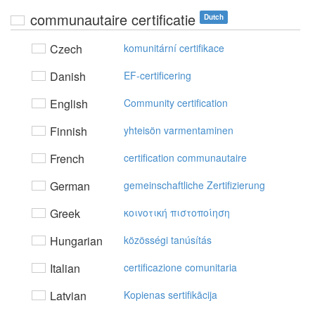
communautaire certificatie
Dutch
Czech
komunitární certifikace
Danish
EF-certificering
English
Community certification
Finnish
yhteisön varmentaminen
French
certification communautaire
German
gemeinschaftliche Zertifizierung
Greek
κoιvoτική πιστoπoίηση
Hungarian
közösségi tanúsítás
Italian
certificazione comunitaria
Latvian
Kopienas sertifikācija