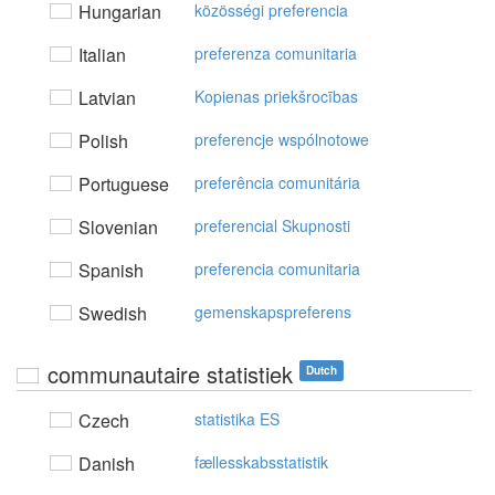
Hungarian
közösségi preferencia
Italian
preferenza comunitaria
Latvian
Kopienas priekšrocības
Polish
preferencje wspólnotowe
Portuguese
preferência comunitária
Slovenian
preferencial Skupnosti
Spanish
preferencia comunitaria
Swedish
gemenskapspreferens
communautaire statistiek
Dutch
Czech
statistika ES
Danish
fællesskabsstatistik