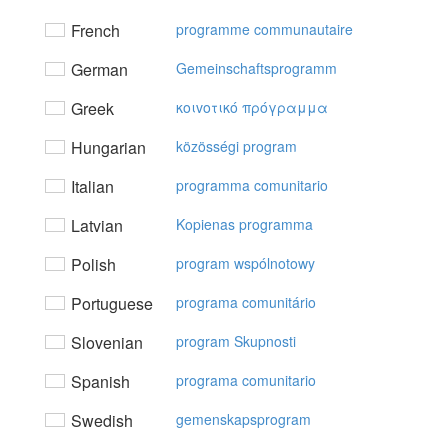
French
programme communautaire
German
Gemeinschaftsprogramm
Greek
κoιvoτικό πρόγραμμα
Hungarian
közösségi program
Italian
programma comunitario
Latvian
Kopienas programma
Polish
program wspólnotowy
Portuguese
programa comunitário
Slovenian
program Skupnosti
Spanish
programa comunitario
Swedish
gemenskapsprogram