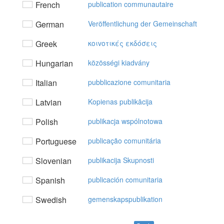
French
publication communautaire
German
Veröffentlichung der Gemeinschaft
Greek
κoιvoτικές εκδόσεις
Hungarian
közösségi kiadvány
Italian
pubblicazione comunitaria
Latvian
Kopienas publikācija
Polish
publikacja wspólnotowa
Portuguese
publicação comunitária
Slovenian
publikacija Skupnosti
Spanish
publicación comunitaria
Swedish
gemenskapspublikation