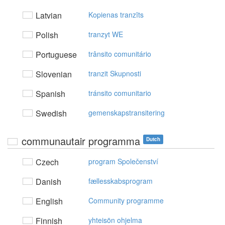
Latvian
Kopienas tranzīts
Polish
tranzyt WE
Portuguese
trânsito comunitário
Slovenian
tranzit Skupnosti
Spanish
tránsito comunitario
Swedish
gemenskapstransitering
communautair programma
Dutch
Czech
program Společenství
Danish
fællesskabsprogram
English
Community programme
Finnish
yhteisön ohjelma