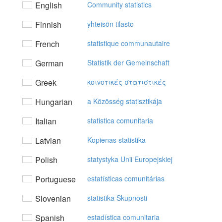
English
Community statistics
Finnish
yhteisön tilasto
French
statistique communautaire
German
Statistik der Gemeinschaft
Greek
κoιvoτικές στατιστικές
Hungarian
a Közösség statisztikája
Italian
statistica comunitaria
Latvian
Kopienas statistika
Polish
statystyka Unii Europejskiej
Portuguese
estatísticas comunitárias
Slovenian
statistika Skupnosti
Spanish
estadística comunitaria