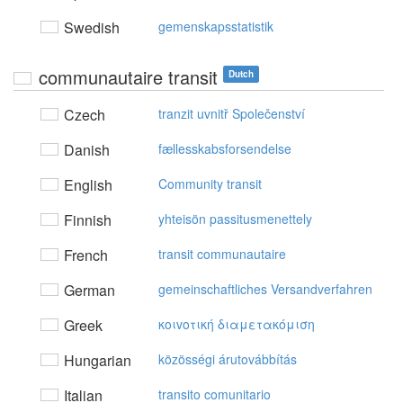
Swedish
gemenskapsstatistik
communautaire transit
Dutch
Czech
tranzit uvnitř Společenství
Danish
fællesskabsforsendelse
English
Community transit
Finnish
yhteisön passitusmenettely
French
transit communautaire
German
gemeinschaftliches Versandverfahren
Greek
κoιvoτική διαμετακόμιση
Hungarian
közösségi árutovábbítás
Italian
transito comunitario