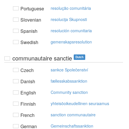
Portuguese
resolução comunitária
Slovenian
resolucija Skupnosti
Spanish
resolución comunitaria
Swedish
gemenskapsresolution
communautaire sanctie
Dutch
Czech
sankce Společenství
Danish
fællesskabssanktion
English
Community sanction
Finnish
yhteisöoikeudellinen seuraamus
French
sanction communautaire
German
Gemeinschaftssanktion