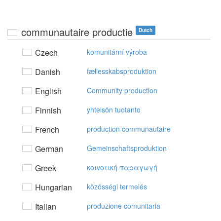
communautaire productie
Dutch
Czech
komunitární výroba
Danish
fællesskabsproduktion
English
Community production
Finnish
yhteisön tuotanto
French
production communautaire
German
Gemeinschaftsproduktion
Greek
κoιvoτική παραγωγή
Hungarian
közösségi termelés
Italian
produzione comunitaria