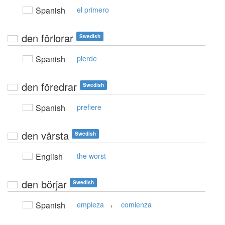
Spanish
el primero
den förlorar
Swedish
Spanish
pierde
den föredrar
Swedish
Spanish
prefiere
den värsta
Swedish
English
the worst
den börjar
Swedish
,
Spanish
empieza
comienza