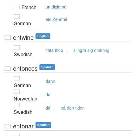
French
un dixième
ein Zehntel
German
entwine
English
,
fläta ihop
slingra sig omkring
Swedish
entonces
Spanish
dann
German
da
Norwegian
,
då
på den tiden
Swedish
entonar
Spanish