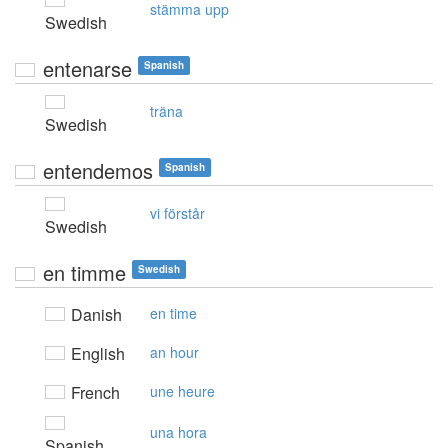
stämma upp
Swedish
entenarse
Spanish
träna
Swedish
entendemos
Spanish
vi förstår
Swedish
en timme
Swedish
Danish
en time
English
an hour
French
une heure
una hora
Spanish