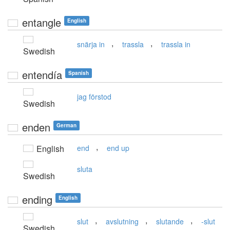
entangle
English
,
,
snärja in
trassla
trassla in
Swedish
entendía
Spanish
jag förstod
Swedish
enden
German
,
English
end
end up
sluta
Swedish
ending
English
,
,
,
slut
avslutning
slutande
-slut
Swedish