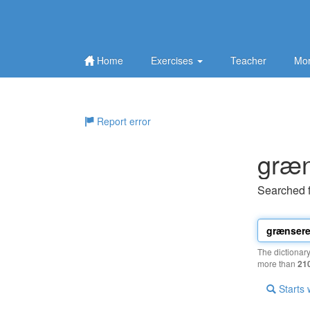
Home
Exercises
Teacher
Mor
Report error
græn
Searched 
The dictionar
more than
21
Starts 