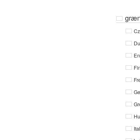
græn
Cz
Du
En
Fi
Fr
Ge
Gr
Hu
Ita