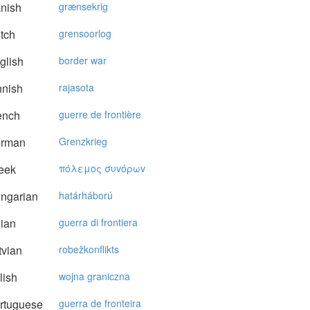
nish
grænsekrig
tch
grensoorlog
glish
border war
nnish
rajasota
ench
guerre de frontière
rman
Grenzkrieg
eek
πόλεμoς συvόρωv
ngarian
határháború
lian
guerra di frontiera
vian
robežkonflikts
lish
wojna graniczna
rtuguese
guerra de fronteira