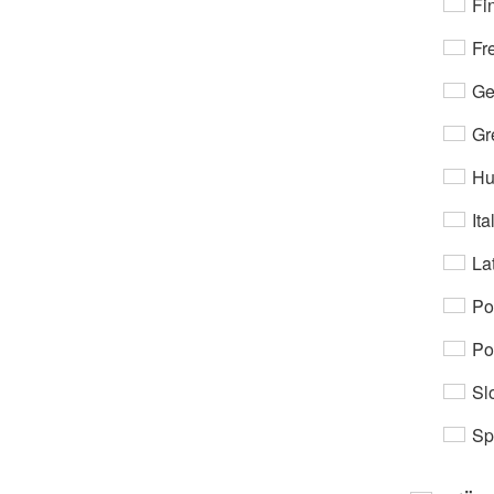
Fi
Fr
Ge
Gr
Hu
Ita
Lat
Po
Po
Sl
Sp