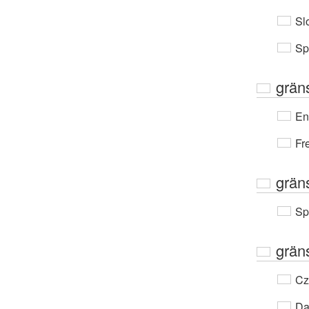
Sl
Sp
grän
En
Fr
gräns
Sp
grän
Cz
Da