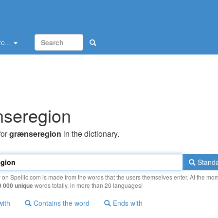
e...
seregion
for
grænseregion
in the dictionary.
Standa
y on Spellic.com is made from the words that the users themselves enter. At the mo
0 000 unique
words totally, in more than 20 languages!
with
Contains the word
Ends with