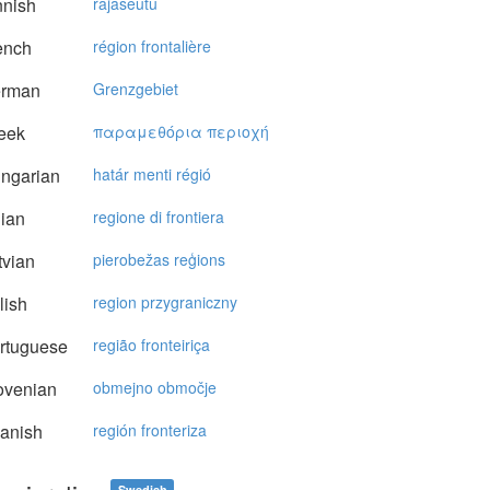
nnish
rajaseutu
ench
région frontalière
rman
Grenzgebiet
eek
παραμεθόρια περιoχή
ngarian
határ menti régió
lian
regione di frontiera
vian
pierobežas reģions
lish
region przygraniczny
rtuguese
região fronteiriça
ovenian
obmejno območje
anish
región fronteriza
Swedish