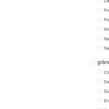
Lat
Po
Po
Sl
Sp
Sw
grän
Cz
Da
Du
En