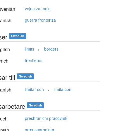
ovenian
vojna za mejo
anish
guerra fronteriza
ser
Swedish
,
glish
limits
borders
ench
frontieres
ar till
Swedish
,
anish
limitar con
limita con
sarbetare
Swedish
ech
přeshraniční pracovník
nish
grænsearbejder