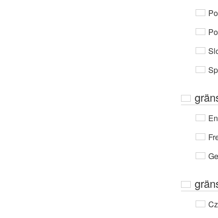
Po
Po
Sl
Sp
grän
En
Fr
Ge
grän
Cz