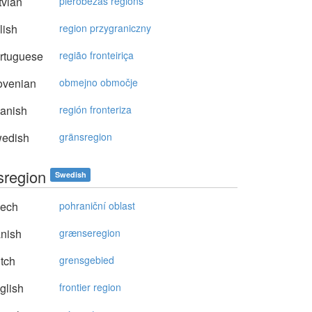
vian
pierobežas reģions
lish
region przygraniczny
rtuguese
região fronteiriça
ovenian
obmejno območje
anish
región fronteriza
edish
gränsregion
sregion
Swedish
ech
pohraniční oblast
nish
grænseregion
tch
grensgebied
glish
frontier region