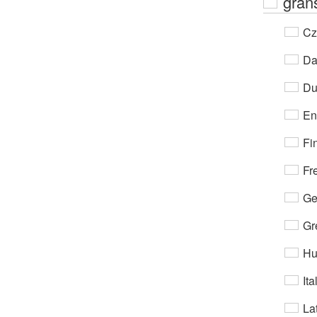
grän
Cz
Da
Du
En
Fi
Fr
Ge
Gr
Hu
Ita
Lat