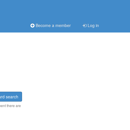
Become a member
Log in
rd search
ment there are