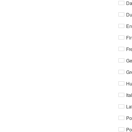
Da
Du
En
Fi
Fr
Ge
Gr
Hu
Ita
Lat
Po
Po