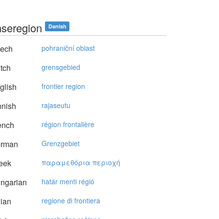
seregion
Danish
ech
pohraniční oblast
tch
grensgebied
glish
frontier region
nnish
rajaseutu
ench
région frontalière
rman
Grenzgebiet
eek
παραμεθόρια περιoχή
ngarian
határ menti régió
lian
regione di frontiera