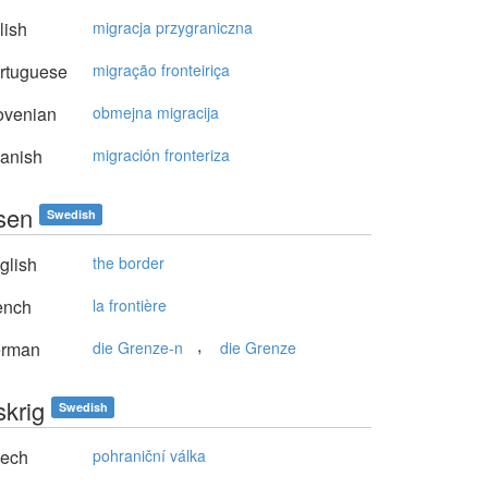
lish
migracja przygraniczna
rtuguese
migração fronteiriça
ovenian
obmejna migracija
anish
migración fronteriza
sen
Swedish
glish
the border
ench
la frontière
,
rman
die Grenze-n
die Grenze
skrig
Swedish
ech
pohraniční válka