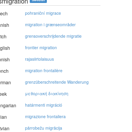
smigration
ech
pohraniční migrace
nish
migration i grænseområder
tch
grensoverschrijdende migratie
glish
frontier migration
nnish
rajasiirtolaisuus
ench
migration frontalière
rman
grenzüberschreitende Wanderung
eek
μεθoριακή διακίvηση
ngarian
határmenti migráció
lian
migrazione frontaliera
vian
pārrobežu migrācija