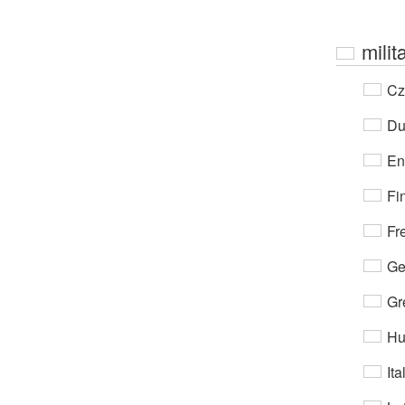
milit
Cz
Du
En
Fi
Fr
Ge
Gr
Hu
Ita