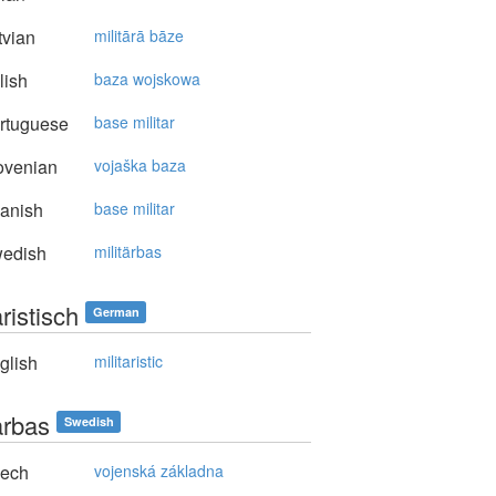
vian
militārā bāze
lish
baza wojskowa
rtuguese
base militar
ovenian
vojaška baza
anish
base militar
edish
militärbas
äristisch
German
glish
militaristic
ärbas
Swedish
ech
vojenská základna