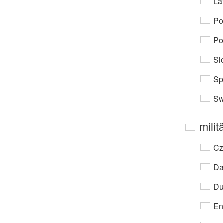
Lat
Po
Po
Sl
Sp
Sw
milit
Cz
Da
Du
En