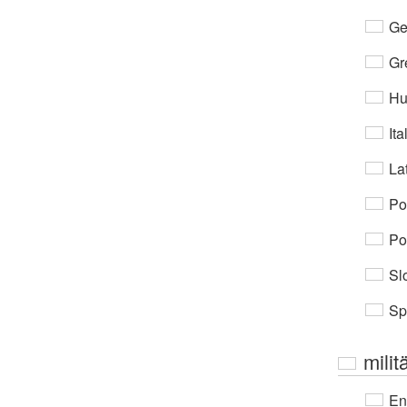
Ge
Gr
Hu
Ita
Lat
Po
Po
Sl
Sp
milit
En