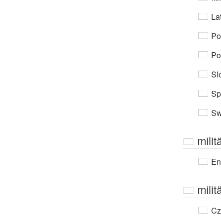
Lat
Po
Po
Sl
Sp
Sw
milit
En
milit
Cz