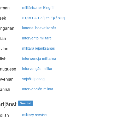
rman
militärischer Eingriff
eek
στρατιωτική επέμβαση
ngarian
katonai beavatkozás
lian
intervento militare
vian
militāra iejaukšanās
lish
interwencja militarna
rtuguese
intervenção militar
ovenian
vojaški poseg
anish
intervención militar
ärtjänst
Swedish
glish
military service