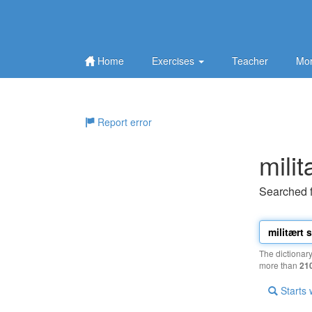
Home
Exercises
Teacher
Mor
Report error
milit
Searched 
The dictionar
more than
21
Starts 