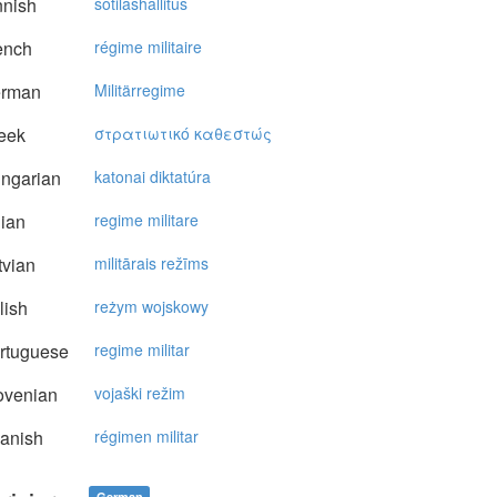
nnish
sotilashallitus
ench
régime militaire
rman
Militärregime
eek
στρατιωτικό καθεστώς
ngarian
katonai diktatúra
lian
regime militare
vian
militārais režīms
lish
reżym wojskowy
rtuguese
regime militar
ovenian
vojaški režim
anish
régimen militar
German