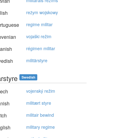
vian
militārais režīms
lish
reżym wojskowy
rtuguese
regime militar
ovenian
vojaški režim
anish
régimen militar
edish
militärstyre
ärstyre
Swedish
ech
vojenský režim
nish
militært styre
tch
militair bewind
glish
military regime