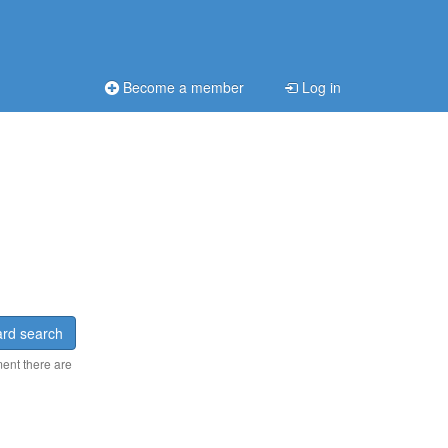
Become a member
Log in
rd search
ment there are