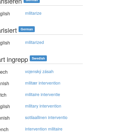
ärisieren
glish
militarize
ärisiert
German
glish
militarized
ärt ingrepp
Swedish
ech
vojenský zásah
nish
militær intervention
tch
militaire interventie
glish
military intervention
nnish
sotilaallinen interventio
ench
intervention militaire