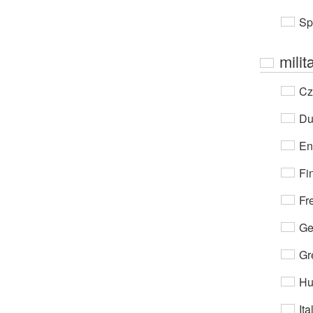
Sp
mili
Cz
Du
En
Fi
Fr
Ge
Gr
Hu
Ita