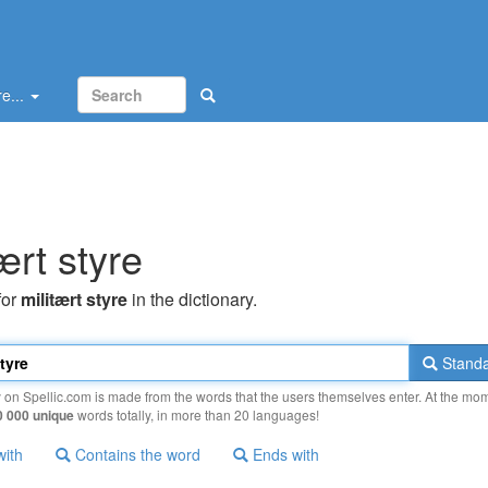
e...
ært styre
for
militært styre
in the dictionary.
Standa
y on Spellic.com is made from the words that the users themselves enter. At the mo
0 000 unique
words totally, in more than 20 languages!
with
Contains the word
Ends with