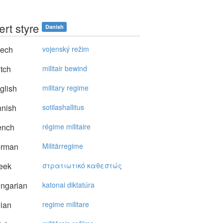
ært styre
Danish
ech
vojenský režim
tch
militair bewind
glish
military regime
nnish
sotilashallitus
ench
régime militaire
rman
Militärregime
eek
στρατιωτικό καθεστώς
ngarian
katonai diktatúra
lian
regime militare