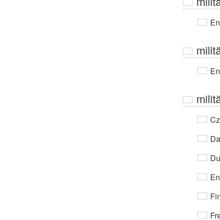
milit
En
milit
En
milit
Cz
Da
Du
En
Fi
Fr