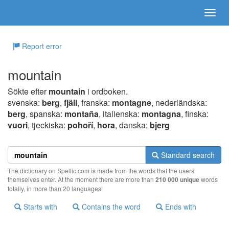
Report error
mountain
Sökte efter
mountain
i ordboken.
svenska:
berg
,
fjäll
, franska:
montagne
, nederländska:
berg
, spanska:
montaña
, italienska:
montagna
, finska:
vuori
, tjeckiska:
pohoří
,
hora
, danska:
bjerg
Standard search
The dictionary on Spellic.com is made from the words that the users
themselves enter. At the moment there are more than
210 000 unique
words
totally, in more than 20 languages!
Starts with
Contains the word
Ends with