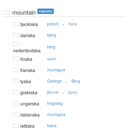
mountain
engelska
,
tjeckiska
pohoří
hora
danska
bjerg
berg
nederländska
finska
vuori
franska
montagne
,
tyska
Gebirge
Berg
,
grekiska
βουνό
όρoς
ungerska
hegység
italienska
montagna
lettiska
kalns