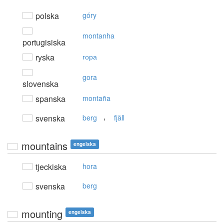
polska
góry
montanha
portugisiska
ryska
гора
gora
slovenska
spanska
montaña
,
svenska
berg
fjäll
mountains
engelska
tjeckiska
hora
svenska
berg
mounting
engelska