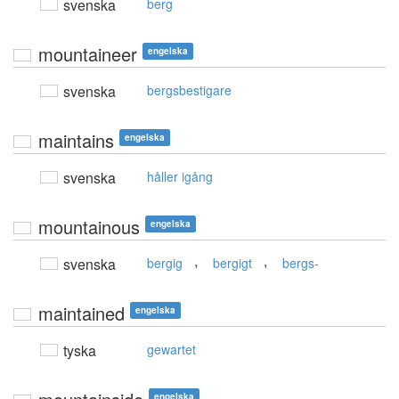
svenska
berg
mountaineer
engelska
svenska
bergsbestigare
maintains
engelska
svenska
håller igång
mountainous
engelska
,
,
svenska
bergig
bergigt
bergs-
maintained
engelska
tyska
gewartet
engelska