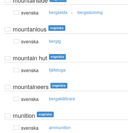
mountainside
,
svenska
bergssida
bergsslutning
mountanious
engelska
svenska
bergig
mountain hut
engelska
svenska
fjällstuga
mountaineers
engelska
svenska
bergsklättrare
munition
engelska
svenska
ammunition