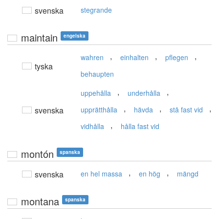
svenska
stegrande
maintain
engelska
,
,
,
wahren
einhalten
pflegen
tyska
behaupten
,
,
uppehålla
underhålla
,
,
,
svenska
upprätthålla
hävda
stå fast vid
,
vidhålla
hålla fast vid
montón
spanska
,
,
svenska
en hel massa
en hög
mängd
montana
spanska