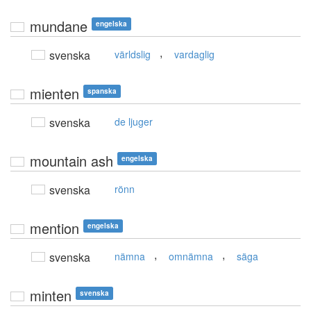
mundane
engelska
,
svenska
världslig
vardaglig
mienten
spanska
svenska
de ljuger
mountain ash
engelska
svenska
rönn
mention
engelska
,
,
svenska
nämna
omnämna
säga
minten
svenska