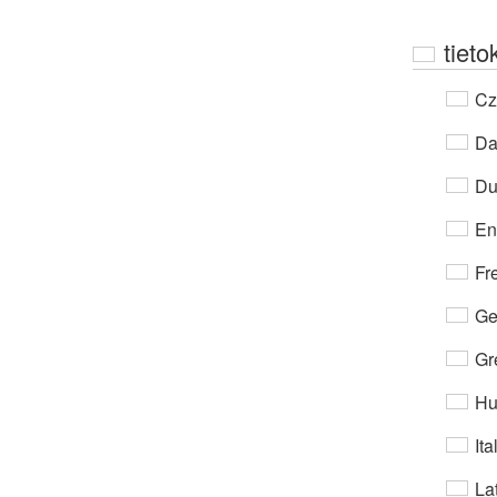
tiet
Cz
Da
Du
En
Fr
Ge
Gr
Hu
Ita
Lat