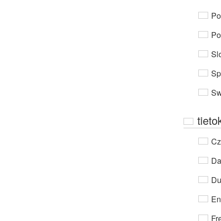
Po
Po
Sl
Sp
Sw
tiet
Cz
Da
Du
En
Fr