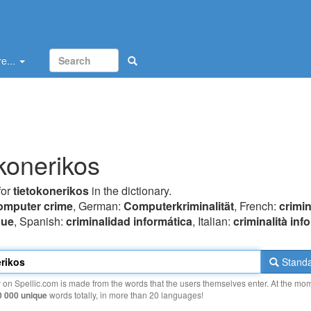
e...
okonerikos
for
tietokonerikos
in the dictionary.
omputer crime
, German:
Computerkriminalität
, French:
crimin
que
, Spanish:
criminalidad informática
, Italian:
criminalità inf
Standa
y on Spellic.com is made from the words that the users themselves enter. At the mo
0 000 unique
words totally, in more than 20 languages!