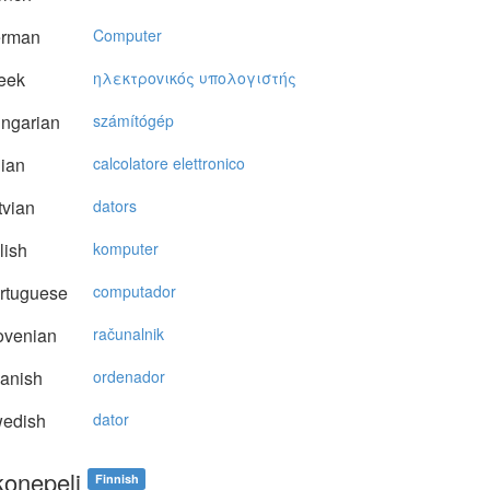
rman
Computer
eek
ηλεκτρovικός υπoλoγιστής
ngarian
számítógép
lian
calcolatore elettronico
vian
dators
lish
komputer
rtuguese
computador
ovenian
računalnik
anish
ordenador
edish
dator
konepeli
Finnish