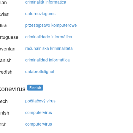
lian
criminalità informatica
vian
datornoziegums
lish
przestępstwo komputerowe
rtuguese
criminalidade informática
ovenian
računalniška kriminaliteta
anish
criminalidad informática
edish
databrottslighet
konevirus
Finnish
ech
počítačový virus
nish
computervirus
tch
computervirus