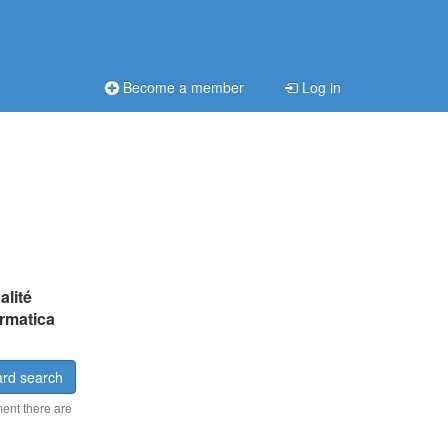
Become a member
Log in
alité
ormatica
rd search
ment there are