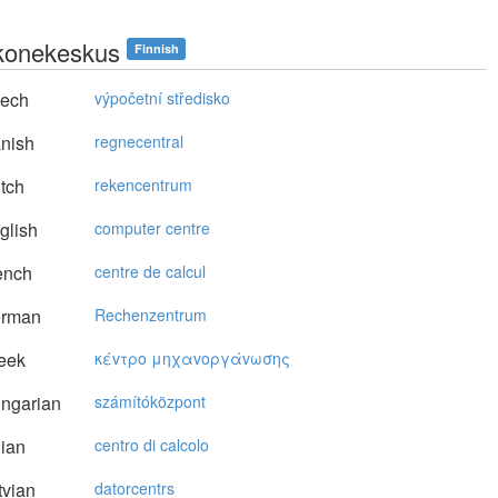
okonekeskus
Finnish
ech
výpočetní středisko
nish
regnecentral
tch
rekencentrum
glish
computer centre
ench
centre de calcul
rman
Rechenzentrum
eek
κέvτρo μηχαvoργάvωσης
ngarian
számítóközpont
lian
centro di calcolo
vian
datorcentrs