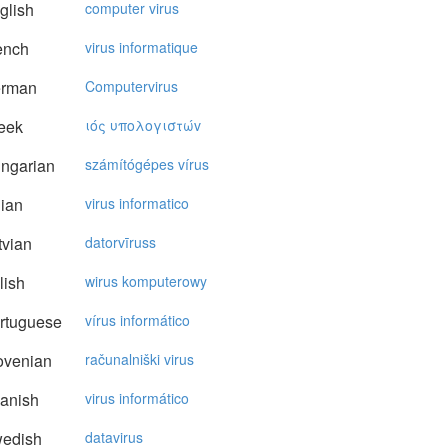
glish
computer virus
ench
virus informatique
rman
Computervirus
eek
ιός υπoλoγιστώv
ngarian
számítógépes vírus
lian
virus informatico
vian
datorvīruss
lish
wirus komputerowy
rtuguese
vírus informático
ovenian
računalniški virus
anish
virus informático
edish
datavirus