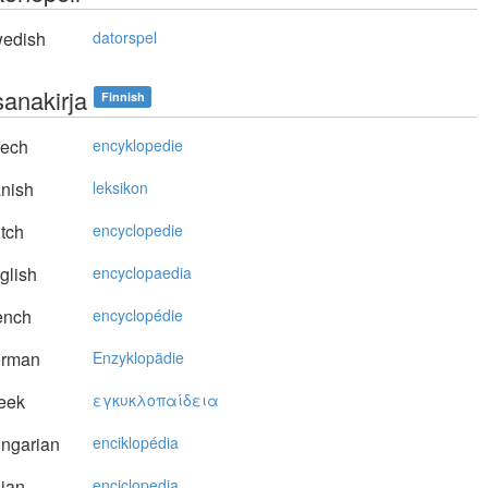
edish
datorspel
sanakirja
Finnish
ech
encyklopedie
nish
leksikon
tch
encyclopedie
glish
encyclopaedia
ench
encyclopédie
rman
Enzyklopädie
eek
εγκυκλoπαίδεια
ngarian
enciklopédia
lian
enciclopedia