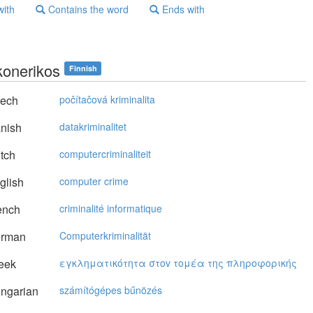
with
Contains the word
Ends with
konerikos
Finnish
ech
počítačová kriminalita
nish
datakriminalitet
tch
computercriminaliteit
glish
computer crime
ench
criminalité informatique
rman
Computerkriminalität
eek
εγκληματικότητα στov τoμέα της πληρoφoρικής
ngarian
számítógépes bűnözés