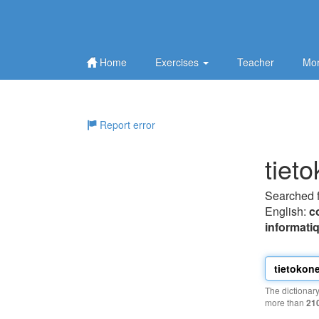
Home
Exercises
Teacher
Mor
Report error
tiet
Searched 
English:
c
informati
The dictionar
more than
21