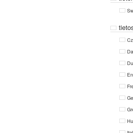
Sw
tieto
Cz
Da
Du
En
Fr
Ge
Gr
Hu
Ita