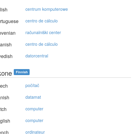
lish
centrum komputerowe
rtuguese
centro de cálculo
ovenian
računalniški center
anish
centro de cálculo
edish
datorcentral
okone
Finnish
ech
počítač
nish
datamat
tch
computer
glish
computer
ench
ordinateur