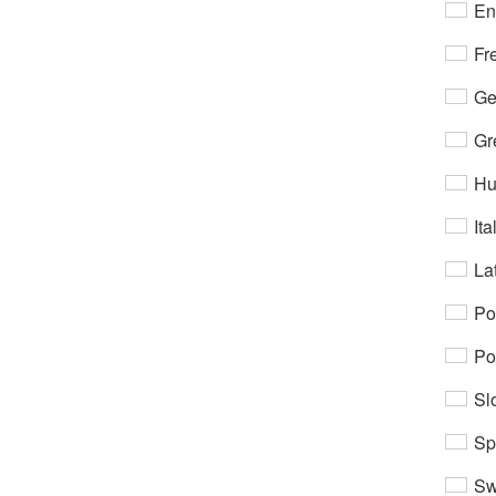
En
Fr
Ge
Gr
Hu
Ita
Lat
Po
Po
Sl
Sp
Sw