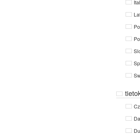
Ita
Lat
Po
Po
Sl
Sp
Sw
tieto
Cz
Da
Du