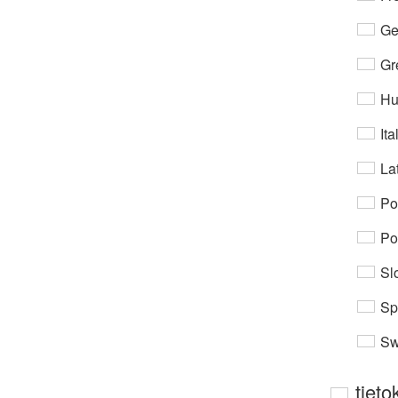
Ge
Gr
Hu
Ita
Lat
Po
Po
Sl
Sp
Sw
tieto