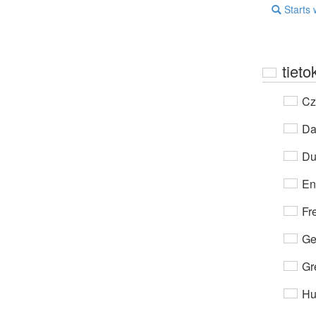
Starts 
tieto
Cz
Da
Du
En
Fr
Ge
Gr
Hu