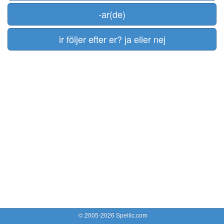
-ar(de)
ir följer efter er? ja eller nej
© 2005-2026 Spellic.com