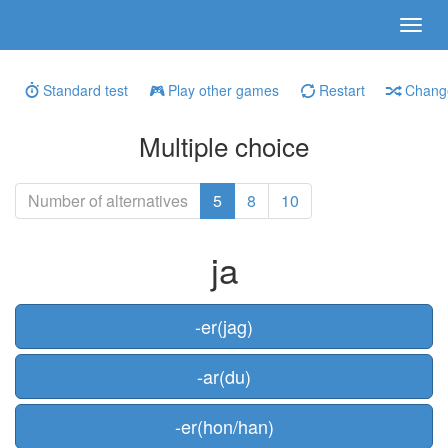
Standard test
Play other games
Restart
Change
Multiple choice
Number of alternatives
5
8
10
ja
-er(jag)
-ar(du)
-er(hon/han)