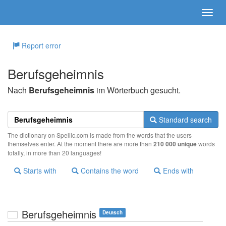
Report error
Berufsgeheimnis
Nach
Berufsgeheimnis
im Wörterbuch gesucht.
Standard search
The dictionary on Spellic.com is made from the words that the users
themselves enter. At the moment there are more than
210 000 unique
words
totally, in more than 20 languages!
Starts with
Contains the word
Ends with
Berufsgeheimnis
Deutsch