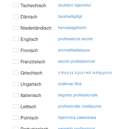
Tschechisch
služební tajemství
Dänisch
tavshedspligt
Niederländisch
beroepsgeheim
Englisch
professional secret
Finnisch
ammattisalaisuus
Französisch
secret professionnel
Griechisch
επαγγελματικό απόρρητo
Ungarisch
szakmai titok
Italienisch
segreto professionale
Lettisch
profesionāls noslēpums
Polnisch
tajemnica zawodowa
Portugiesisch
segredo profissional