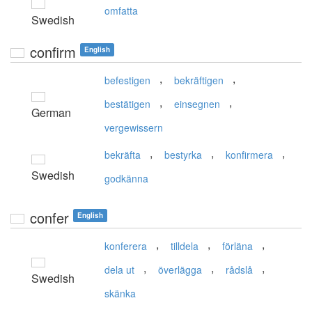
omfatta
Swedish
confirm
English
,
,
befestigen
bekräftigen
,
,
bestätigen
einsegnen
German
vergewissern
,
,
,
bekräfta
bestyrka
konfirmera
Swedish
godkänna
confer
English
,
,
,
konferera
tilldela
förläna
,
,
,
dela ut
överlägga
rådslå
Swedish
skänka