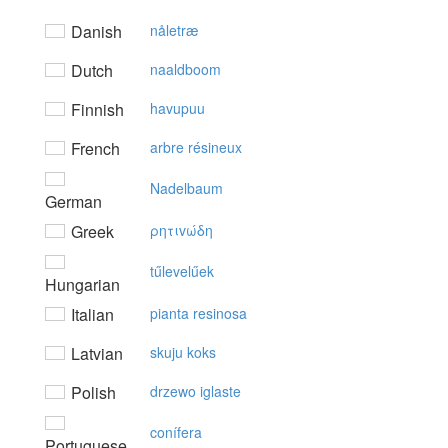
Danish
nåletræ
Dutch
naaldboom
Finnish
havupuu
French
arbre résineux
Nadelbaum
German
Greek
ρητιvώδη
tűlevelűek
Hungarian
Italian
pianta resinosa
Latvian
skuju koks
Polish
drzewo iglaste
conífera
Portuguese