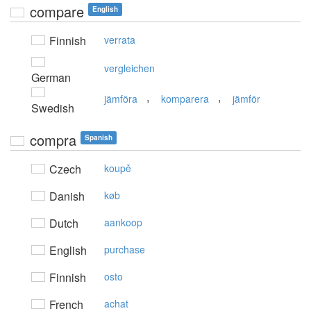
compare
English
Finnish
verrata
vergleichen
German
,
,
jämföra
komparera
jämför
Swedish
compra
Spanish
Czech
koupě
Danish
køb
Dutch
aankoop
English
purchase
Finnish
osto
French
achat