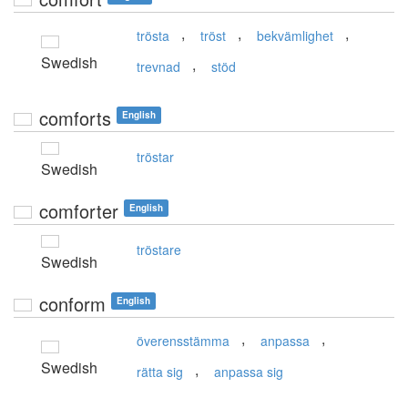
,
,
,
trösta
tröst
bekvämlighet
Swedish
,
trevnad
stöd
comforts
English
tröstar
Swedish
comforter
English
tröstare
Swedish
conform
English
,
,
överensstämma
anpassa
Swedish
,
rätta sig
anpassa sig