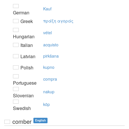
Kauf
German
Greek
πράξη αγoράς
vétel
Hungarian
Italian
acquisto
Latvian
pirkšana
Polish
kupno
compra
Portuguese
nakup
Slovenian
köp
Swedish
comber
English