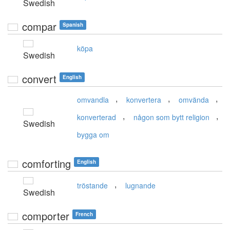
Swedish
compar
Spanish
köpa
Swedish
convert
English
,
,
,
omvandla
konvertera
omvända
,
,
konverterad
någon som bytt religion
Swedish
bygga om
comforting
English
,
tröstande
lugnande
Swedish
comporter
French