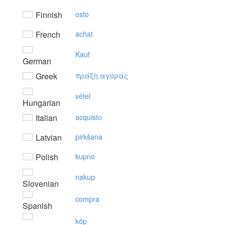
Finnish
osto
French
achat
Kauf
German
Greek
πράξη αγoράς
vétel
Hungarian
Italian
acquisto
Latvian
pirkšana
Polish
kupno
nakup
Slovenian
compra
Spanish
köp