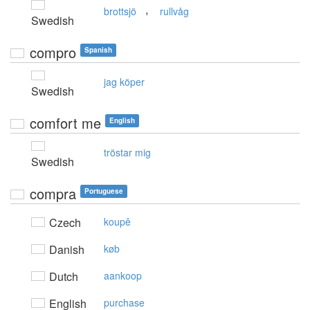
,
brottsjö
rullvåg
Swedish
compro
Spanish
jag köper
Swedish
comfort me
English
tröstar mig
Swedish
compra
Portuguese
Czech
koupě
Danish
køb
Dutch
aankoop
English
purchase