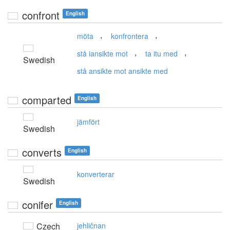
confront
English
,
,
möta
konfrontera
,
,
stå iansikte mot
ta itu med
Swedish
stå ansikte mot ansikte med
comparted
English
jämfört
Swedish
converts
English
konverterar
Swedish
conifer
English
Czech
jehličnan