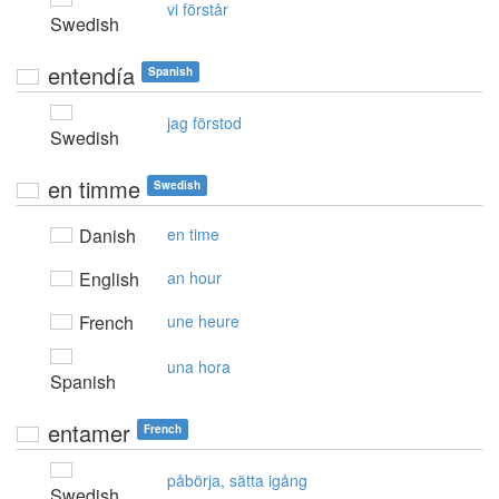
vi förstår
Swedish
entendía
Spanish
jag förstod
Swedish
en timme
Swedish
Danish
en time
English
an hour
French
une heure
una hora
Spanish
entamer
French
påbörja, sätta igång
Swedish