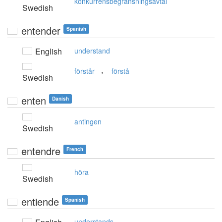
konkurrensbegränsningsavtal
Swedish
entender
Spanish
English
understand
,
förstår
förstå
Swedish
enten
Danish
antingen
Swedish
entendre
French
höra
Swedish
entiende
Spanish
understands