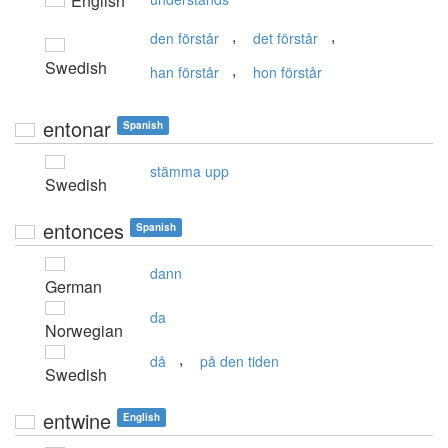
English
,
,
den förstår
det förstår
Swedish
,
han förstår
hon förstår
entonar
Spanish
stämma upp
Swedish
entonces
Spanish
dann
German
da
Norwegian
,
då
på den tiden
Swedish
entwine
English