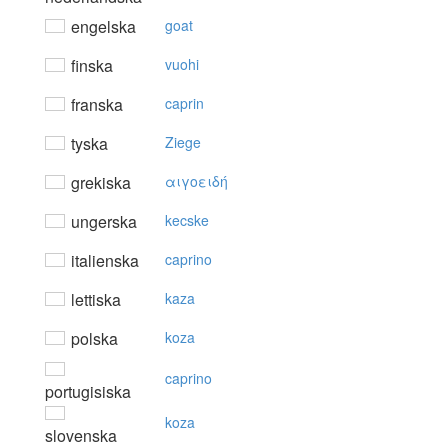
engelska
goat
finska
vuohi
franska
caprin
tyska
Ziege
grekiska
αιγoειδή
ungerska
kecske
italienska
caprino
lettiska
kaza
polska
koza
caprino
portugisiska
koza
slovenska