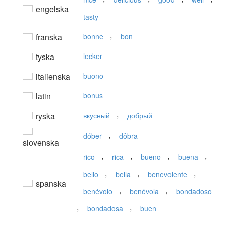
engelska
tasty
,
franska
bonne
bon
tyska
lecker
italienska
buono
latin
bonus
,
ryska
вкусный
добрый
,
dóber
dôbra
slovenska
,
,
,
,
rico
rica
bueno
buena
,
,
,
bello
bella
benevolente
spanska
,
,
benévolo
benévola
bondadoso
,
,
bondadosa
buen