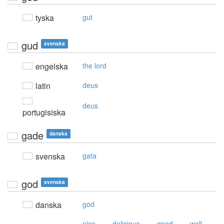
tyska
gut
gud
svenska
engelska
the lord
latin
deus
deus
portugisiska
gade
danska
svenska
gata
god
svenska
danska
god
,
,
,
,
nice
delicious
good
well