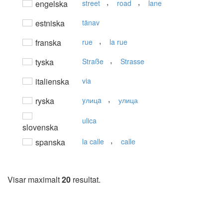
,
,
engelska
street
road
lane
estniska
tänav
,
franska
rue
la rue
,
tyska
Straße
Strasse
italienska
via
,
ryska
yлицa
улица
ulica
slovenska
,
spanska
la calle
calle
Visar maximalt
20
resultat.