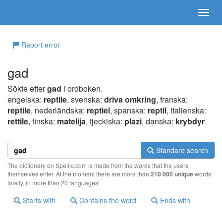
Report error
gad
Sökte efter
gad
i ordboken.
engelska:
reptile
, svenska:
driva omkring
, franska:
reptile
, nederländska:
reptiel
, spanska:
reptil
, italienska:
rettile
, finska:
matelija
, tjeckiska:
plazi
, danska:
krybdyr
Standard search
The dictionary on Spellic.com is made from the words that the users
themselves enter. At the moment there are more than
210 000 unique
words
totally, in more than 20 languages!
Starts with
Contains the word
Ends with