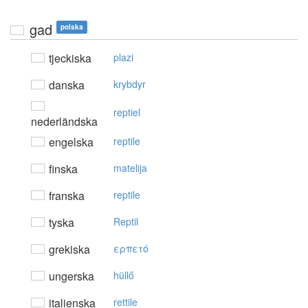
gad
polska
tjeckiska
plazi
danska
krybdyr
reptiel
nederländska
engelska
reptile
finska
matelija
franska
reptile
tyska
Reptil
grekiska
ερπετό
ungerska
hüllő
italienska
rettile