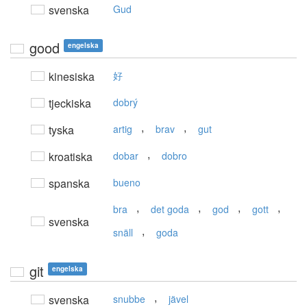
svenska
Gud
good
engelska
kinesiska
好
tjeckiska
dobrý
,
,
tyska
artig
brav
gut
,
kroatiska
dobar
dobro
spanska
bueno
,
,
,
,
bra
det goda
god
gott
svenska
,
snäll
goda
git
engelska
,
svenska
snubbe
jävel