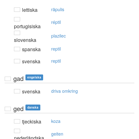
lettiska
rāpulis
réptil
portugisiska
plazilec
slovenska
spanska
reptil
svenska
reptil
gad
engelska
svenska
driva omkring
ged
danska
tjeckiska
koza
geiten
nederländska