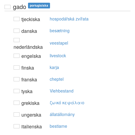
gado
portugisiska
tjeckiska
hospodářská zvířata
danska
besætning
veestapel
nederländska
engelska
livestock
finska
karja
franska
cheptel
tyska
Viehbestand
grekiska
ζωικό κεφάλαιo
ungerska
állatállomány
italienska
bestiame