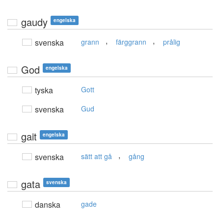
gaudy
engelska
,
,
svenska
grann
färggrann
prålig
God
engelska
tyska
Gott
svenska
Gud
gait
engelska
,
svenska
sätt att gå
gång
gata
svenska
danska
gade