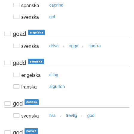
spanska
caprino
svenska
get
goad
engelska
,
,
svenska
driva
egga
sporra
gadd
svenska
engelska
sting
franska
aiguillon
god
danska
,
,
svenska
bra
trevlig
god
god
norska