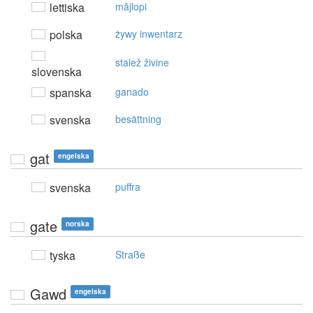
lettiska
mājlopi
polska
żywy inwentarz
stalež živine
slovenska
spanska
ganado
svenska
besättning
gat
engelska
svenska
puffra
gate
norska
tyska
Straße
Gawd
engelska