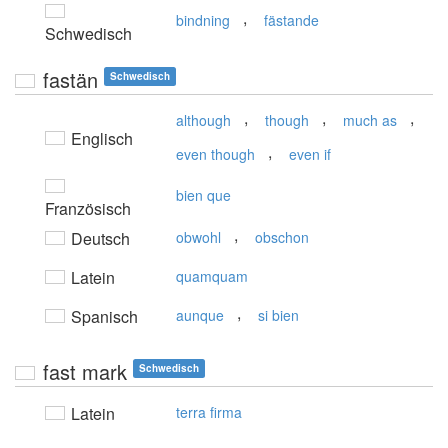
,
bindning
fästande
Schwedisch
fastän
Schwedisch
,
,
,
although
though
much as
Englisch
,
even though
even if
bien que
Französisch
,
Deutsch
obwohl
obschon
Latein
quamquam
,
Spanisch
aunque
si bien
fast mark
Schwedisch
Latein
terra firma