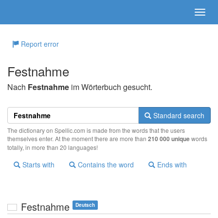
Report error
Festnahme
Nach
Festnahme
im Wörterbuch gesucht.
Standard search
The dictionary on Spellic.com is made from the words that the users
themselves enter. At the moment there are more than
210 000 unique
words
totally, in more than 20 languages!
Starts with
Contains the word
Ends with
Festnahme
Deutsch