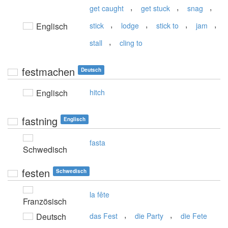
,
,
,
get caught
get stuck
snag
,
,
,
,
Englisch
stick
lodge
stick to
jam
,
stall
cling to
festmachen
Deutsch
Englisch
hitch
fastning
Englisch
fasta
Schwedisch
festen
Schwedisch
la fête
Französisch
,
,
Deutsch
das Fest
die Party
die Fete