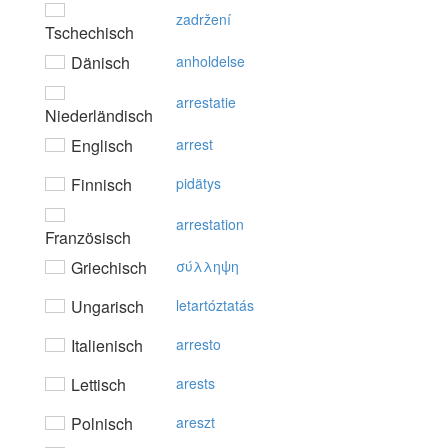
zadržení
Tschechisch
Dänisch
anholdelse
arrestatie
Niederländisch
Englisch
arrest
Finnisch
pidätys
arrestation
Französisch
Griechisch
σύλληψη
Ungarisch
letartóztatás
Italienisch
arresto
Lettisch
arests
Polnisch
areszt