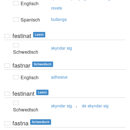
Englisch
revels
Spanisch
bullanga
festinat
Latein
skyndar sig
Schwedisch
fastnar
Schwedisch
Englisch
adhesive
festinant
Latein
,
skyndar sig
de skyndar sig
Schwedisch
fastna
Schwedisch