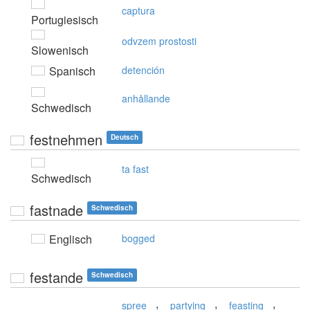
captura
Portugiesisch
odvzem prostosti
Slowenisch
Spanisch
detención
anhållande
Schwedisch
festnehmen
Deutsch
ta fast
Schwedisch
fastnade
Schwedisch
Englisch
bogged
festande
Schwedisch
,
,
,
spree
partying
feasting