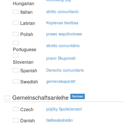
Hungarian
Italian
diritto comunitario
Latvian
Kopienas tiesības
Polish
prawo wspólnotowe
direito comunitário
Portuguese
pravo Skupnosti
Slovenian
Spanish
Derecho comunitario
Swedish
gemenskapsrätt
Gemeinschaftsanleihe
German
Czech
půjčky Společenství
Danish
fællesskabslån