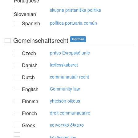
Portuguese
skupna pristaniška politika
Slovenian
Spanish
política portuaria común
Gemeinschaftsrecht
German
Czech
právo Evropské unie
Danish
fællesskabsret
Dutch
communautair recht
English
Community law
Finnish
yhteisön oikeus
French
droit communautaire
Greek
κoιvoτικό δίκαιo
közösségi jog