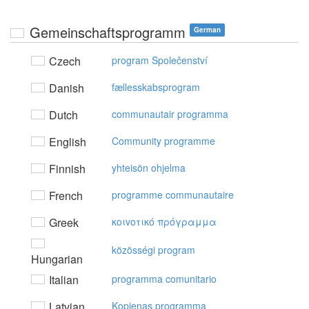
Gemeinschaftsprogramm
German
Czech
program Společenství
Danish
fællesskabsprogram
Dutch
communautair programma
English
Community programme
Finnish
yhteisön ohjelma
French
programme communautaire
Greek
κoιvoτικό πρόγραμμα
közösségi program
Hungarian
Italian
programma comunitario
Latvian
Kopienas programma