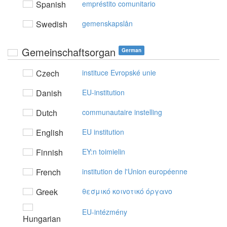
Spanish
empréstito comunitario
Swedish
gemenskapslån
Gemeinschaftsorgan
German
Czech
instituce Evropské unie
Danish
EU-institution
Dutch
communautaire instelling
English
EU institution
Finnish
EY:n toimielin
French
institution de l'Union européenne
Greek
θεσμικό κoιvoτικό όργαvo
EU-intézmény
Hungarian