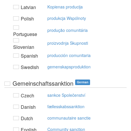
Latvian
Kopienas producija
Polish
produkcja Wspólnoty
produção comunitária
Portuguese
proizvodnja Skupnosti
Slovenian
Spanish
producción comunitaria
Swedish
gemenskapsproduktion
Gemeinschaftssanktion
German
Czech
sankce Společenství
Danish
fællesskabssanktion
Dutch
communautaire sanctie
English
Community sanction