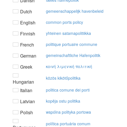
Danish
fælles havnepolitik
Dutch
gemeenschappelijk havenbeleid
English
common ports policy
Finnish
yhteinen satamapolitiikka
French
politique portuaire commune
German
gemeinschaftliche Hafenpolitik
Greek
κoιvή λιμεvική πoλιτική
közös kikötőpolitika
Hungarian
Italian
politica comune dei porti
Latvian
kopēja ostu politika
Polish
wspólna polityka portowa
política portuária comum