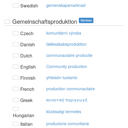
Swedish
gemenskapsmarknad
Gemeinschaftsproduktion
German
Czech
komunitární výroba
Danish
fællesskabsproduktion
Dutch
communautaire productie
English
Community production
Finnish
yhteisön tuotanto
French
production communautaire
Greek
κoιvoτική παραγωγή
közösségi termelés
Hungarian
Italian
produzione comunitaria