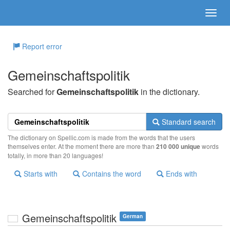
Report error
Gemeinschaftspolitik
Searched for
Gemeinschaftspolitik
in the dictionary.
Standard search
The dictionary on Spellic.com is made from the words that the users
themselves enter. At the moment there are more than
210 000 unique
words
totally, in more than 20 languages!
Starts with
Contains the word
Ends with
Gemeinschaftspolitik
German