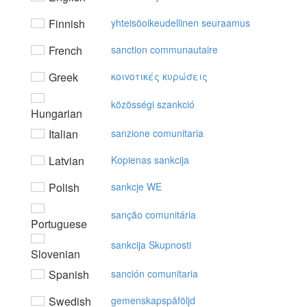
Finnish
yhteisöoikeudellinen seuraamus
French
sanction communautaire
Greek
κoιvoτικές κυρώσεις
közösségi szankció
Hungarian
Italian
sanzione comunitaria
Latvian
Kopienas sankcija
Polish
sankcje WE
sanção comunitária
Portuguese
sankcija Skupnosti
Slovenian
Spanish
sanción comunitaria
Swedish
gemenskapspåföljd