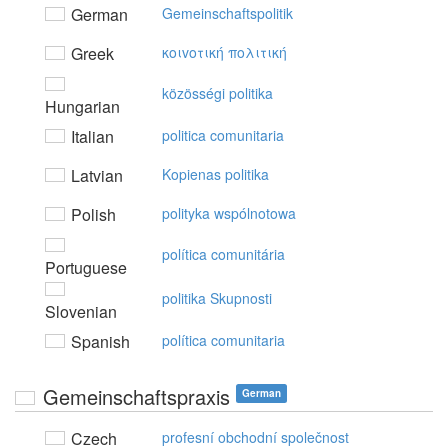
German
Gemeinschaftspolitik
Greek
κoιvoτική πoλιτική
közösségi politika
Hungarian
Italian
politica comunitaria
Latvian
Kopienas politika
Polish
polityka wspólnotowa
política comunitária
Portuguese
politika Skupnosti
Slovenian
Spanish
política comunitaria
Gemeinschaftspraxis
German
Czech
profesní obchodní společnost