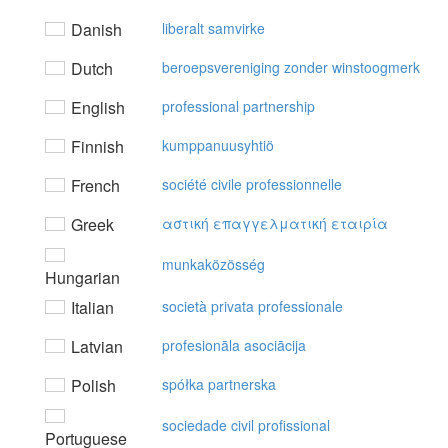
Danish
liberalt samvirke
Dutch
beroepsvereniging zonder winstoogmerk
English
professional partnership
Finnish
kumppanuusyhtiö
French
société civile professionnelle
Greek
αστική επαγγελματική εταιρία
munkaközösség
Hungarian
Italian
società privata professionale
Latvian
profesionāla asociācija
Polish
spółka partnerska
sociedade civil profissional
Portuguese