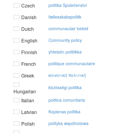
Czech
politika Společenství
Danish
fællesskabspolitik
Dutch
communautair beleid
English
Community policy
Finnish
yhteisön politiikka
French
politique communautaire
Greek
κoιvoτική πoλιτική
közösségi politika
Hungarian
Italian
politica comunitaria
Latvian
Kopienas politika
Polish
polityka wspólnotowa