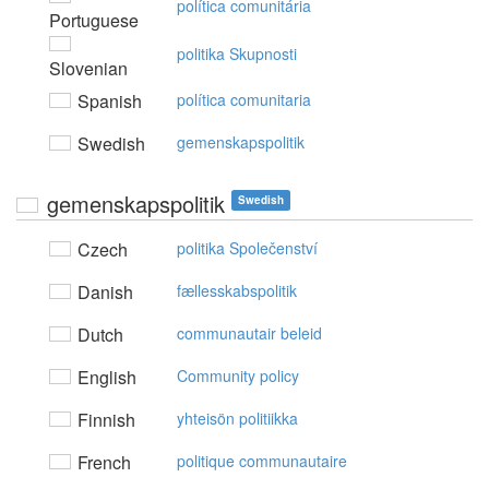
política comunitária
Portuguese
politika Skupnosti
Slovenian
Spanish
política comunitaria
Swedish
gemenskapspolitik
gemenskapspolitik
Swedish
Czech
politika Společenství
Danish
fællesskabspolitik
Dutch
communautair beleid
English
Community policy
Finnish
yhteisön politiikka
French
politique communautaire