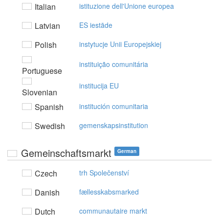
Italian
istituzione dell'Unione europea
Latvian
ES iestāde
Polish
instytucje Unii Europejskiej
instituição comunitária
Portuguese
institucija EU
Slovenian
Spanish
institución comunitaria
Swedish
gemenskapsinstitution
Gemeinschaftsmarkt
German
Czech
trh Společenství
Danish
fællesskabsmarked
Dutch
communautaire markt