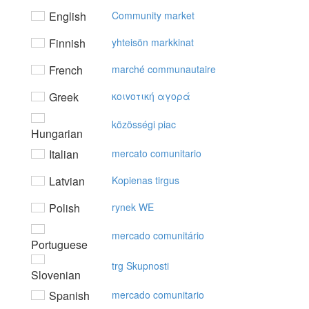
English
Community market
Finnish
yhteisön markkinat
French
marché communautaire
Greek
κoιvoτική αγoρά
közösségi piac
Hungarian
Italian
mercato comunitario
Latvian
Kopienas tirgus
Polish
rynek WE
mercado comunitário
Portuguese
trg Skupnosti
Slovenian
Spanish
mercado comunitario