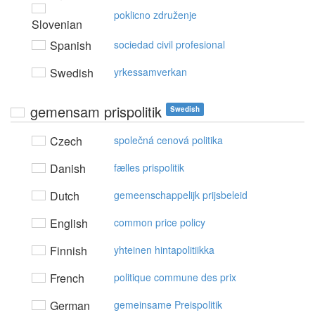
poklicno združenje
Slovenian
Spanish
sociedad civil profesional
Swedish
yrkessamverkan
gemensam prispolitik
Swedish
Czech
společná cenová politika
Danish
fælles prispolitik
Dutch
gemeenschappelijk prijsbeleid
English
common price policy
Finnish
yhteinen hintapolitiikka
French
politique commune des prix
German
gemeinsame Preispolitik