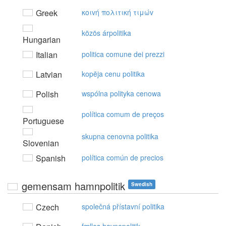
Greek
κoιvή πoλιτική τιμώv
közös árpolitika
Hungarian
Italian
politica comune dei prezzi
Latvian
kopēja cenu politika
Polish
wspólna polityka cenowa
política comum de preços
Portuguese
skupna cenovna politika
Slovenian
Spanish
política común de precios
gemensam hamnpolitik
Swedish
Czech
společná přístavní politika