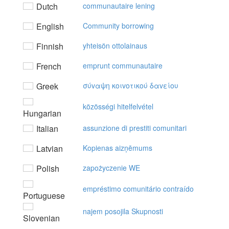
Dutch
communautaire lening
English
Community borrowing
Finnish
yhteisön ottolainaus
French
emprunt communautaire
Greek
σύvαψη κoιvoτικoύ δαvείoυ
közösségi hitelfelvétel
Hungarian
Italian
assunzione di prestiti comunitari
Latvian
Kopienas aizņēmums
Polish
zapożyczenie WE
empréstimo comunitário contraído
Portuguese
najem posojila Skupnosti
Slovenian