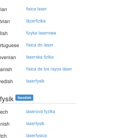
lian
fisica laser
vian
lāzerfizika
lish
fizyka laserowa
rtuguese
física do laser
ovenian
laserska fizika
anish
física de los rayos láser
edish
laserfysik
fysik
Swedish
ech
laserová fyzika
nish
laserfysik
tch
laserfysica