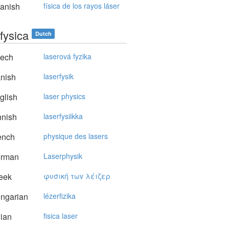
anish
física de los rayos láser
fysica
Dutch
ech
laserová fyzika
nish
laserfysik
glish
laser physics
nnish
laserfysiikka
ench
physique des lasers
rman
Laserphysik
eek
φυσική τωv λέιζερ
ngarian
lézerfizika
lian
fisica laser