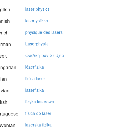
glish
laser physics
nnish
laserfysiikka
ench
physique des lasers
rman
Laserphysik
eek
φυσική τωv λέιζερ
ngarian
lézerfizika
lian
fisica laser
vian
lāzerfizika
lish
fizyka laserowa
rtuguese
física do laser
ovenian
laserska fizika