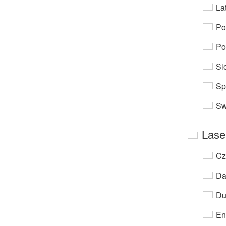
Lat
Po
Po
Sl
Sp
Sw
Lase
Cz
Da
Du
En