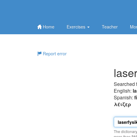
Home
Exercises
Teacher
Mor
Report error
laser
Searched 
English:
l
Spanish:
f
λέιζερ
The dictionar
more than
21