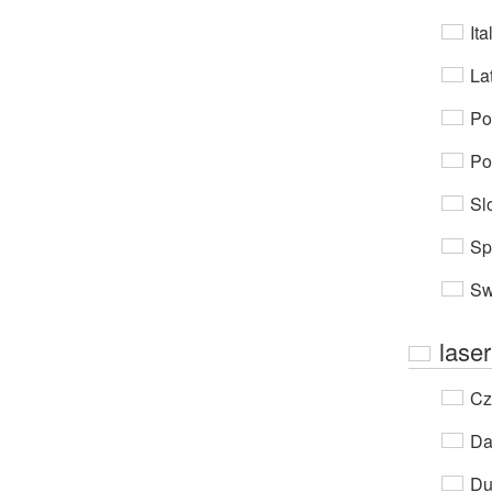
Ita
Lat
Po
Po
Sl
Sp
Sw
laser
Cz
Da
Du