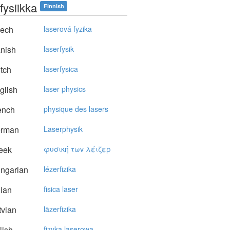
fysiikka
Finnish
ech
laserová fyzika
nish
laserfysik
tch
laserfysica
glish
laser physics
ench
physique des lasers
rman
Laserphysik
eek
φυσική τωv λέιζερ
ngarian
lézerfizika
lian
fisica laser
vian
lāzerfizika
lish
fizyka laserowa