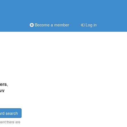
Become a member
Log in
ers
,
ωv
rd search
ment there are