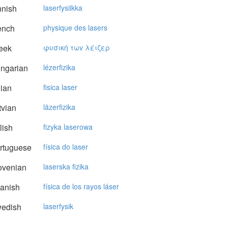
nnish
laserfysiikka
ench
physique des lasers
eek
φυσική τωv λέιζερ
ngarian
lézerfizika
lian
fisica laser
vian
lāzerfizika
lish
fizyka laserowa
rtuguese
física do laser
ovenian
laserska fizika
anish
física de los rayos láser
edish
laserfysik