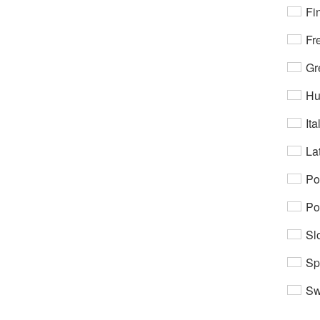
Fi
Fr
Gr
Hu
Ita
Lat
Po
Po
Sl
Sp
Sw