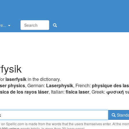
e...
fysik
for
laserfysik
in the dictionary.
aser physics
, German:
Laserphysik
, French:
physique des las
ísica de los rayos láser
, Italian:
fisica laser
, Greek:
φυσική τ
Standa
y on Spellic.com is made from the words that the users themselves enter. At the mo
0 000 unique
words totally, in more than 20 languages!