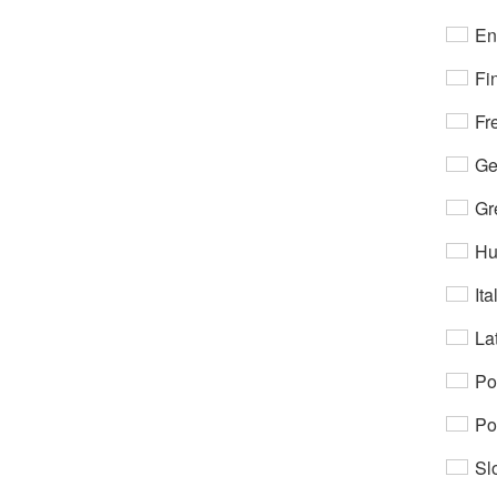
En
Fi
Fr
Ge
Gr
Hu
Ita
Lat
Po
Po
Sl