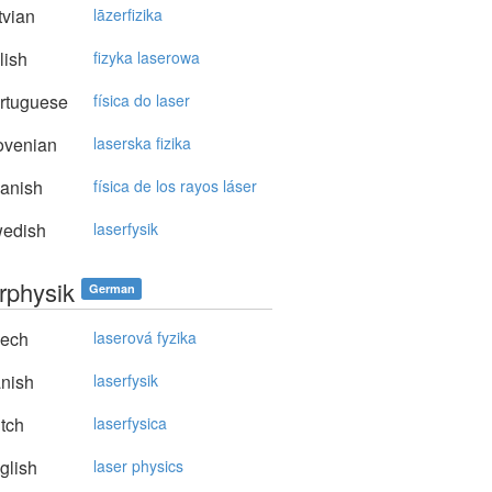
vian
lāzerfizika
lish
fizyka laserowa
rtuguese
física do laser
ovenian
laserska fizika
anish
física de los rayos láser
edish
laserfysik
rphysik
German
ech
laserová fyzika
nish
laserfysik
tch
laserfysica
glish
laser physics