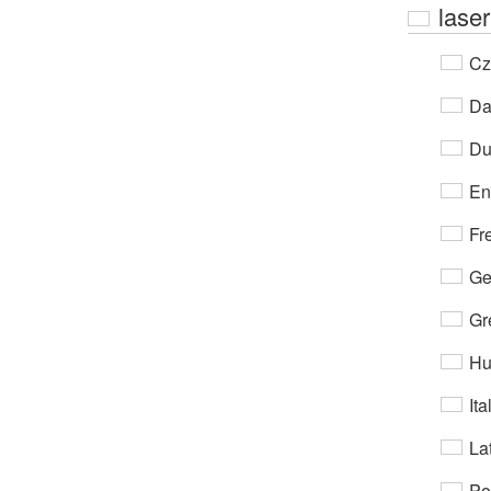
laser
Cz
Da
Du
En
Fr
Ge
Gr
Hu
Ita
Lat
Po