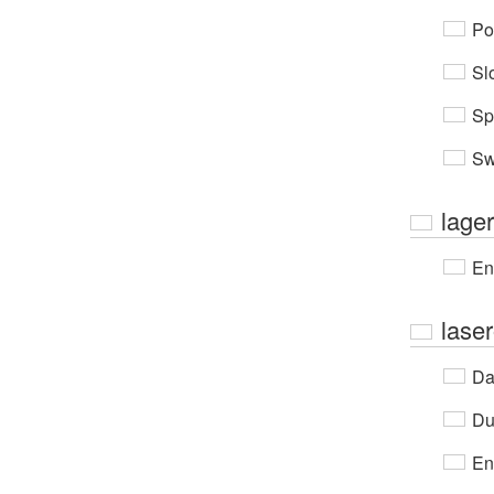
Po
Sl
Sp
Sw
lage
En
laser
Da
Du
En