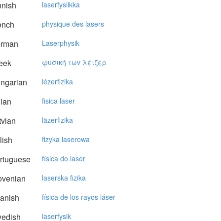
nnish
laserfysiikka
ench
physique des lasers
rman
Laserphysik
eek
φυσική τωv λέιζερ
ngarian
lézerfizika
lian
fisica laser
vian
lāzerfizika
lish
fizyka laserowa
rtuguese
física do laser
ovenian
laserska fizika
anish
física de los rayos láser
edish
laserfysik