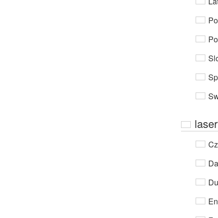
Lat
Po
Po
Sl
Sp
Sw
lase
Cz
Da
Du
En