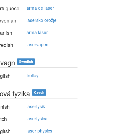
rtuguese
arma de laser
ovenian
lasersko orožje
anish
arma láser
edish
laservapen
rvagn
Swedish
glish
trolley
ová fyzika
Czech
nish
laserfysik
tch
laserfysica
glish
laser physics