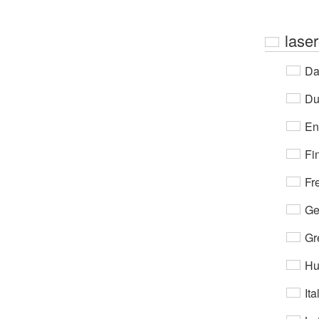
lase
Da
Du
En
Fi
Fr
Ge
Gr
Hu
Ita