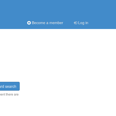
Become a member
Log in
rd search
ment there are