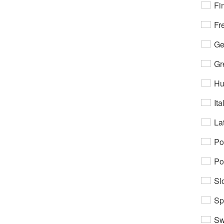
Fi
Fr
Ge
Gr
Hu
Ita
Lat
Po
Po
Sl
Sp
Sw