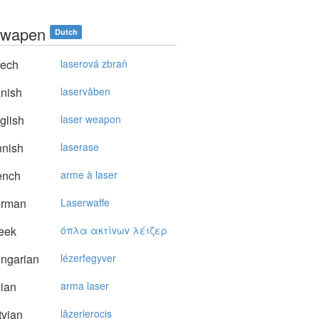
rwapen
Dutch
ech
laserová zbraň
nish
laservåben
glish
laser weapon
nnish
laserase
ench
arme à laser
rman
Laserwaffe
eek
όπλα ακτίvωv λέιζερ
ngarian
lézerfegyver
lian
arma laser
vian
lāzerierocis