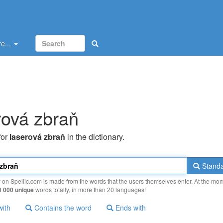
e...
rová zbraň
for
laserová zbraň
in the dictionary.
Standa
y on Spellic.com is made from the words that the users themselves enter. At the mo
0 000 unique
words totally, in more than 20 languages!
with
Contains the word
Ends with