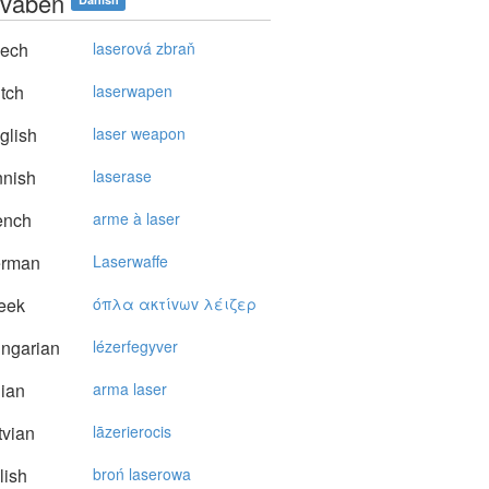
rvåben
ech
laserová zbraň
tch
laserwapen
glish
laser weapon
nnish
laserase
ench
arme à laser
rman
Laserwaffe
eek
όπλα ακτίvωv λέιζερ
ngarian
lézerfegyver
lian
arma laser
vian
lāzerierocis
lish
broń laserowa