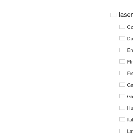
lase
Cz
Da
En
Fi
Fr
Ge
Gr
Hu
Ita
Lat