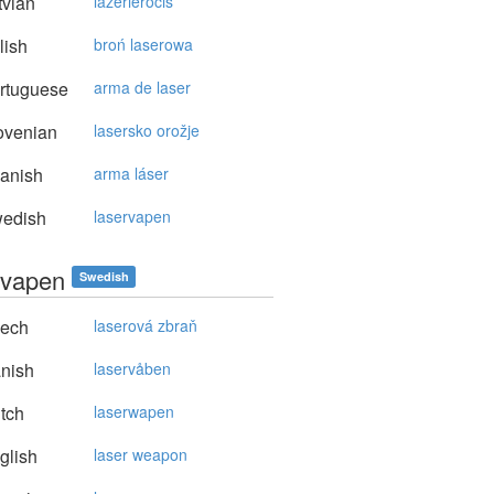
vian
lāzerierocis
lish
broń laserowa
rtuguese
arma de laser
ovenian
lasersko orožje
anish
arma láser
edish
laservapen
rvapen
Swedish
ech
laserová zbraň
nish
laservåben
tch
laserwapen
glish
laser weapon