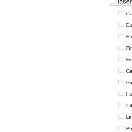
lase
Cz
Du
En
Fi
Fr
Ge
Gr
Hu
Ita
Lat
Po