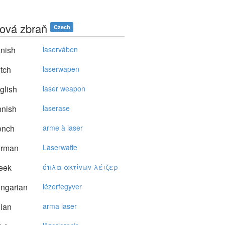
rová zbraň
Czech
nish
laservåben
tch
laserwapen
glish
laser weapon
nnish
laserase
ench
arme à laser
rman
Laserwaffe
eek
όπλα ακτίvωv λέιζερ
ngarian
lézerfegyver
lian
arma laser