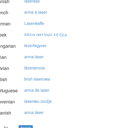
nnish
laserase
ench
arme à laser
rman
Laserwaffe
eek
όπλα ακτίvωv λέιζερ
ngarian
lézerfegyver
lian
arma laser
vian
lāzerierocis
lish
broń laserowa
rtuguese
arma de laser
ovenian
lasersko orožje
anish
arma láser
Danish