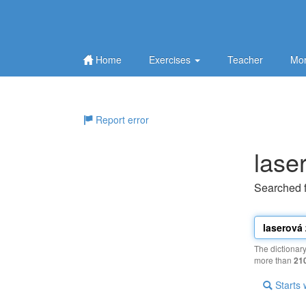
Home
Exercises
Teacher
Mor
Report error
lase
Searched 
The dictionar
more than
21
Starts 