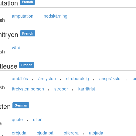
tation
French
,
amputation
nedskärning
sh
itryon
French
värd
sh
tieuse
French
,
,
,
,
ambitiös
ärelysten
streberaktig
anspråksfull
p
sh
,
,
ärelysten person
streber
karriärist
eten
German
,
quote
offer
sh
,
,
,
erbjuda
bjuda på
offerera
utbjuda