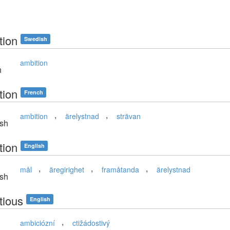
tion
Swedish
ambition
h
tion
French
,
,
ambition
ärelystnad
strävan
sh
tion
English
,
,
,
mål
äregirighet
framåtanda
ärelystnad
sh
tious
English
,
ambiciózní
ctižádostivý