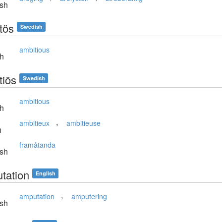
sh
tös
Swedish
ambitious
sh
tiös
Swedish
ambitious
sh
,
ambitieux
ambitieuse
h
framåtanda
sh
tation
English
,
amputation
amputering
sh