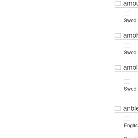
ampu
Swedi
amph
Swedi
ambi
Swedi
anbi
Engli