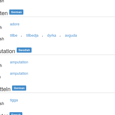
sh
ten
German
adore
sh
,
,
,
tillbe
tillbedja
dyrka
avguda
sh
tation
Swedish
amputation
sh
amputation
h
tteln
German
tigga
sh
French