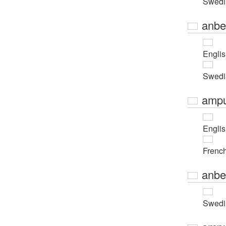
Swedi
anbe
Engli
Swedi
ampu
Engli
Frenc
anbe
Swedi