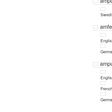
ampu
Swedi
amfe
Engli
Germ
ampu
Engli
Frenc
Germ