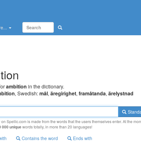
e...
tion
for
ambition
in the dictionary.
bition
, Swedish:
mål
,
äregirighet
,
framåtanda
,
ärelystnad
Standa
y on Spellic.com is made from the words that the users themselves enter. At the mo
0 000 unique
words totally, in more than 20 languages!
with
Contains the word
Ends with