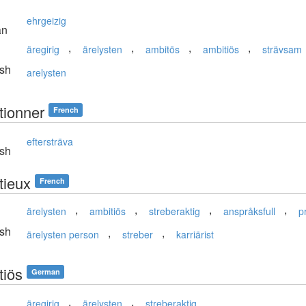
ehrgeizig
an
,
,
,
,
äregirig
ärelysten
ambitös
ambitiös
strävsam
sh
arelysten
tionner
French
eftersträva
sh
tieux
French
,
,
,
,
ärelysten
ambitiös
streberaktig
anspråksfull
p
sh
,
,
ärelysten person
streber
karriärist
tiös
German
,
,
äregirig
ärelysten
streberaktig