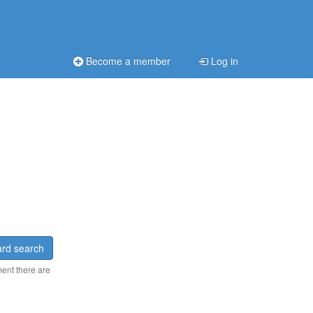
Become a member
Log in
rd search
ment there are