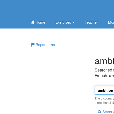
Home
Exercises
Teacher
Mor
Report error
ambi
Searched 
French:
am
The dictionar
more than
21
Starts 