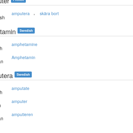
ter
,
amputera
skära bort
sh
tamin
Swedish
amphetamine
sh
Amphetamin
an
tera
Swedish
amputate
sh
amputer
h
amputieren
an