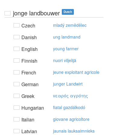
jonge landbouwer
Dutch
Czech
mladý zemědělec
Danish
ung landmand
English
young farmer
Finnish
nuori viljelijä
French
jeune exploitant agricole
German
junger Landwirt
Greek
vεαρός αγρότης
Hungarian
fiatal gazdálkodó
Italian
giovane agricoltore
Latvian
jaunais lauksaimnieks